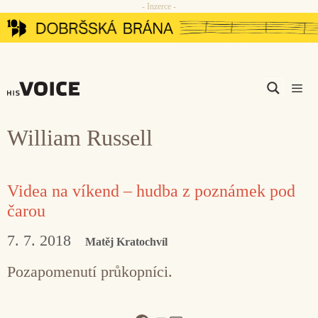
- Inzerce -
Přeskočit
na
obsah
Men
William Russell
Videa na víkend – hudba z poznámek pod
čarou
7. 7. 2018
Matěj Kratochvíl
Pozapomenutí průkopníci.