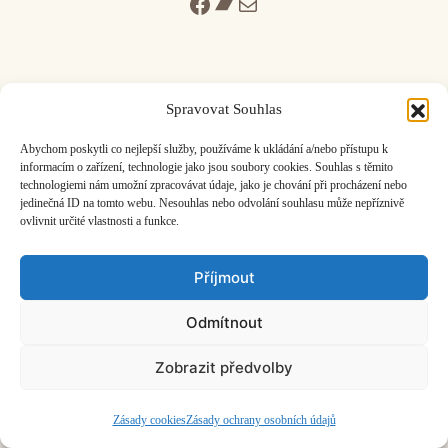
Facebook
Bandcamp
Mail
Spravovat Souhlas
ČASOPIS O JINÉ HUDBĚ | vydává
Hudební informační středisko
|
Abychom poskytli co nejlepší služby, používáme k ukládání a/nebo přístupu k
založeno 2001 | Kontaktujte nás:
info@hisvoice.cz
informacím o zařízení, technologie jako jsou soubory cookies. Souhlas s těmito
©2026 HISvoice – design a admin
Atelier Dokument
technologiemi nám umožní zpracovávat údaje, jako je chování při procházení nebo
jedinečná ID na tomto webu. Nesouhlas nebo odvolání souhlasu může nepříznivě
ovlivnit určité vlastnosti a funkce.
Příjmout
Odmítnout
Zobrazit předvolby
Zásady cookies
Zásady ochrany osobních údajů