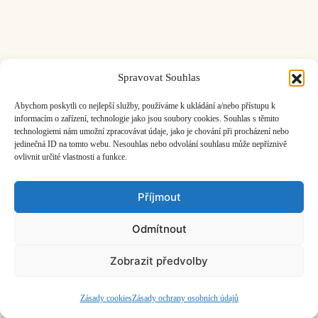
Spravovat Souhlas
ČASOPIS O JINÉ HUDBĚ | vydává
Hudební informační středisko
|
založeno 2001 | Kontaktujte nás:
info@hisvoice.cz
Abychom poskytli co nejlepší služby, používáme k ukládání a/nebo přístupu k
©2026 HISvoice – design a admin
Atelier Dokument
informacím o zařízení, technologie jako jsou soubory cookies. Souhlas s těmito
technologiemi nám umožní zpracovávat údaje, jako je chování při procházení nebo
jedinečná ID na tomto webu. Nesouhlas nebo odvolání souhlasu může nepříznivě
ovlivnit určité vlastnosti a funkce.
Příjmout
Odmítnout
Zobrazit předvolby
Zásady cookies
Zásady ochrany osobních údajů