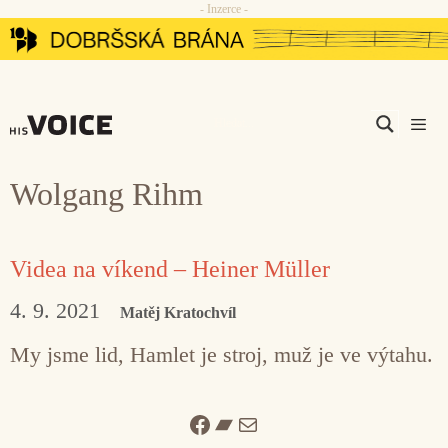
- Inzerce -
Přeskočit
na
obsah
Men
Wolgang Rihm
Videa na víkend – Heiner Müller
4. 9. 2021
Matěj Kratochvíl
My jsme lid, Hamlet je stroj, muž je ve výtahu.
Facebook
Bandcamp
Mail