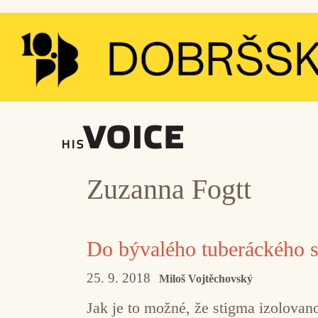
Přeskočit
na
obsah
Zuzanna Fogtt
Do bývalého tuberáckého 
25. 9. 2018
Miloš Vojtěchovský
Jak je to možné, že stigma izolovan