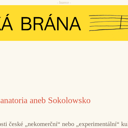
- Inzerce -
sanatoria aneb Sokolowsko
osti české „nekomerční“ nebo „experimentální“ ku