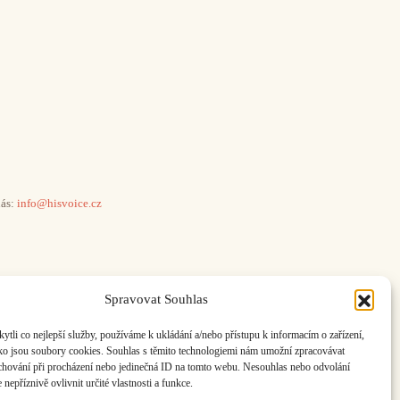
ás:
info@hisvoice.cz
Spravovat Souhlas
li co nejlepší služby, používáme k ukládání a/nebo přístupu k informacím o zařízení,
ako jsou soubory cookies. Souhlas s těmito technologiemi nám umožní zpracovávat
e chování při procházení nebo jedinečná ID na tomto webu. Nesouhlas nebo odvolání
nepříznivě ovlivnit určité vlastnosti a funkce.