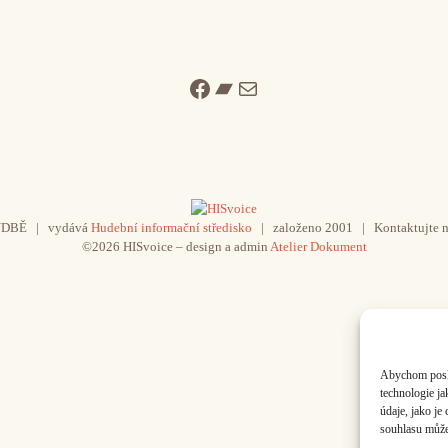
Facebook
Bandcamp
Mail
UDBĚ | vydává
Hudební informační středisko
| založeno 2001 | Kontaktujte n
©2026 HISvoice – design a admin
Atelier Dokument
Abychom poskyt
technologie j
údaje, jako j
souhlasu může 