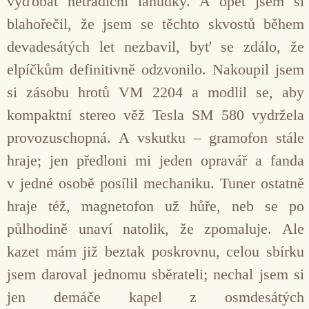
vyďobat netradiční lahůdky. A opět jsem si
blahořečil, že jsem se těchto skvostů během
devadesátých let nezbavil, byť se zdálo, že
elpíčkům definitivně odzvonilo. Nakoupil jsem
si zásobu hrotů VM 2204 a modlil se, aby
kompaktní stereo věž Tesla SM 580 vydržela
provozuschopná. A vskutku – gramofon stále
hraje; jen předloni mi jeden opravář a fanda
v jedné osobě posílil mechaniku. Tuner ostatně
hraje též, magnetofon už hůře, neb se po
půlhodině unaví natolik, že zpomaluje. Ale
kazet mám již beztak poskrovnu, celou sbírku
jsem daroval jednomu sběrateli; nechal jsem si
jen demáče kapel z osmdesátých