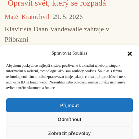
Opravit svět, který se rozpadá
Matěj Kratochvíl
29. 5. 2026
Klavírista Daan Vandewalle zahraje v
Příbrami.
Spravovat Souhlas
Abychom poskytli co nejlepší služby, používáme k ukládání a/nebo přístupu k
...
1
2
3
4
5
517
informacím o zařízení, technologie jako jsou soubory cookies. Souhlas s těmito
technologiemi nám umožní zpracovávat údaje, jako je chování při procházení nebo
jedinečná ID na tomto webu. Nesouhlas nebo odvolání souhlasu může nepříznivě
ovlivnit určité vlastnosti a funkce.
Facebook
Bandcamp
Mail
Příjmout
Odmítnout
Zobrazit předvolby
ČASOPIS O JINÉ HUDBĚ | vydává
Hudební informační středisko
|