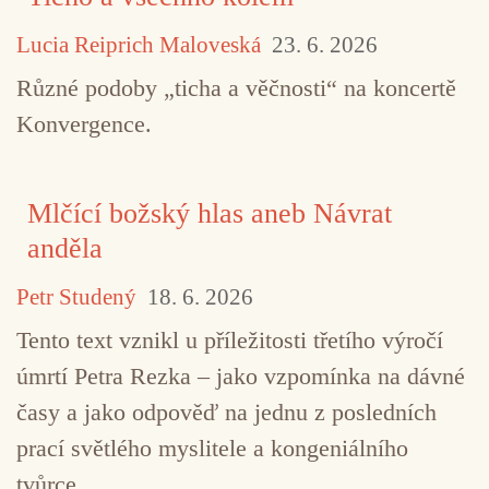
Lucia Reiprich Maloveská
23. 6. 2026
Různé podoby „ticha a věčnosti“ na koncertě
Konvergence.
Mlčící božský hlas aneb Návrat
anděla
Petr Studený
18. 6. 2026
Tento text vznikl u příležitosti třetího výročí
úmrtí Petra Rezka – jako vzpomínka na dávné
časy a jako odpověď na jednu z posledních
prací světlého myslitele a kongeniálního
TAGY
Crass
Doubling Riders
Kino Glaz
tvůrce.