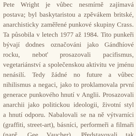
Pete Wright je vůbec nesmírně zajímavá
postava; byl baskytaristou a zpěvákem britské,
anarchisticky zaměřené punkové skupiny Crass.
Ta působila v letech 1977 až 1984. Tito punkeři
bývají dodnes označováni jako Gándhíové
rocku, neboť prosazovali pacifismus,
vegetariánství a společenskou aktivitu ve jménu
nenásilí. Tedy žádné no future a vůbec
nihilismus a negaci, jako to proklamovala první
generace punkového hnutí v Anglii. Prosazovali
anarchii jako politickou ideologii, životní styl
a hnutí odporu. Nabalovali se na ně výtvarníci
(graffiti, street-art), básníci, performeři a filmaři
(např. Gee Vaucher). Představovali tak