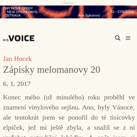
- Inzerce -
Přeskočit
na
obsah
Men
Jan Hocek
Zápisky melomanovy 20
6. 1. 2017
Konec mého (už minulého) roku proběhl ve
znamení vinylového sejšnu. Ano, byly Vánoce,
ale tentokrát jsem se ponořil do té tisícovky
elpíček, jež mi ještě zbyla, a snažil se z ní