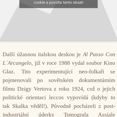
cookie a povolte tento obsah
Další úžasnou italskou deskou je
Al Passo Con
L´Arcangelo
, již v roce 1988 vydal soubor Kino
Glaz. Tito experimentující neo-folkaři se
pojmenovali po sovětském dokumentárním
filmu Dzigy Vertova z roku 1924, což o jejich
politické orientaci leccos vypovídá (kdyby to
tak Skalka věděl!). Původně pocházeli z post-
industriální úderky Tomografa Assiale