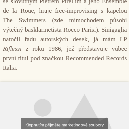
se slovutným Pietrem Pirellim a jeho Ensemble
de la Roue, hraje free-improvising s kapelou
The Swimmers (zde mimochodem působí
výtečný basklarinetista Rocco Parisi). Sinigaglia
natočil řadu autorských desek, já mám LP
Riflessi
z roku 1986, jež představuje vůbec
první titul pod značkou Recommended Records
Italia.
Klepnutím přijměte marketingové soubory