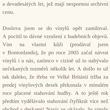
a devadesátých let, jež mají nespornou archivní
cenu.
Doslova jsem se do vinylů opět zamiloval.
A pocítil to dávné vzrušení z hudebních objevů.
Vím na vlastní kůži (prodával jsem
v Bontonlandu), že po roce 2005 začal návrat
vinylů i u nás, zatímco v cizině už to nabývalo
nečekaných rozměrů několik let. A došlo to už
tak daleko, že třeba ve Velké Británii tržba za
prodej vinylových desek překonala v minulém
roce placené stahování hudby. A to ještě rok
předtím vydělávalo stahování čtyřikrát více než
obchod s deskami! Navíc se ukázalo, že vinyly