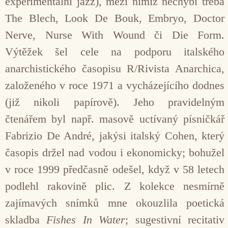
experimentální jazz), mezi nimiž nechybí třeba
The Blech, Look De Bouk, Embryo, Doctor
Nerve, Nurse With Wound či Die Form.
Výtěžek šel cele na podporu italského
anarchistického časopisu R/Rivista Anarchica,
založeného v roce 1971 a vycházejícího dodnes
(již nikoli papírově). Jeho pravidelným
čtenářem byl např. masově uctívaný písničkář
Fabrizio De André, jakýsi italský Cohen, který
časopis držel nad vodou i ekonomicky; bohužel
v roce 1999 předčasně odešel, když v 58 letech
podlehl rakovině plic. Z kolekce nesmírně
zajímavých snímků mne okouzlila poetická
skladba
Fishes In Water
; sugestivní recitativ