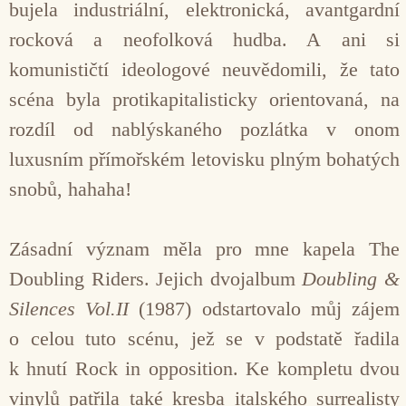
bujela industriální, elektronická, avantgardní
rocková a neofolková hudba. A ani si
komunističtí ideologové neuvědomili, že tato
scéna byla protikapitalisticky orientovaná, na
rozdíl od nablýskaného pozlátka v onom
luxusním přímořském letovisku plným bohatých
snobů, hahaha!
Zásadní význam měla pro mne kapela The
Doubling Riders. Jejich dvojalbum
Doubling &
Silences Vol.II
(1987) odstartovalo můj zájem
o celou tuto scénu, jež se v podstatě řadila
k hnutí Rock in opposition. Ke kompletu dvou
vinylů patřila také kresba italského surrealisty