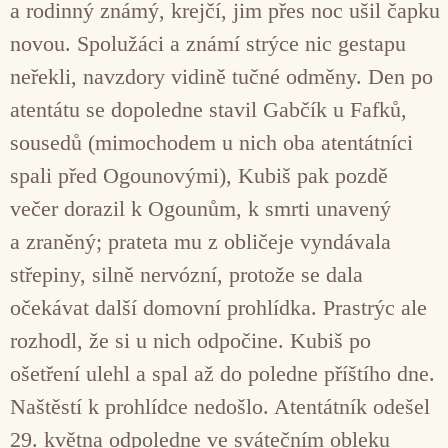
a rodinný známý, krejčí, jim přes noc ušil čapku
novou. Spolužáci a známí strýce nic gestapu
neřekli, navzdory vidině tučné odměny. Den po
atentátu se dopoledne stavil Gabčík u Fafků,
sousedů (mimochodem u nich oba atentátníci
spali před Ogounovými), Kubiš pak pozdě
večer dorazil k Ogounům, k smrti unavený
a zraněný; prateta mu z obličeje vyndávala
střepiny, silně nervózní, protože se dala
očekávat další domovní prohlídka. Prastrýc ale
rozhodl, že si u nich odpočine. Kubiš po
ošetření ulehl a spal až do poledne příštího dne.
Naštěstí k prohlídce nedošlo. Atentátník odešel
29. května odpoledne ve svátečním obleku