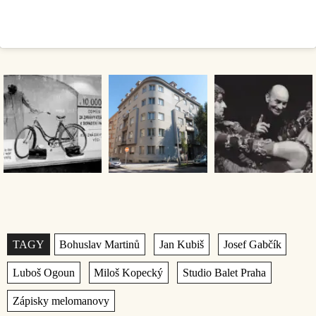
Štítky
,
,
,
,
,
,