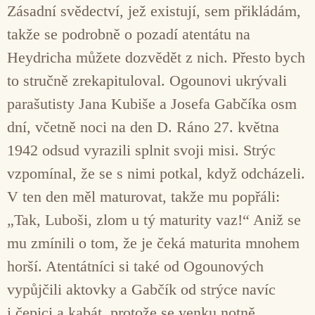
Zásadní svědectví, jež existují, sem přikládám,
takže se podrobně o pozadí atentátu na
Heydricha můžete dozvědět z nich. Přesto bych
to stručně zrekapituloval. Ogounovi ukrývali
parašutisty Jana Kubiše a Josefa Gabčíka osm
dní, včetně noci na den D. Ráno 27. května
1942 odsud vyrazili splnit svoji misi. Strýc
vzpomínal, že se s nimi potkal, když odcházeli.
V ten den měl maturovat, takže mu popřáli:
„Tak, Luboši, zlom u tý maturity vaz!“ Aniž se
mu zmínili o tom, že je čeká maturita mnohem
horší. Atentátníci si také od Ogounových
vypůjčili aktovky a Gabčík od strýce navíc
i čepici a kabát, protože se venku notně