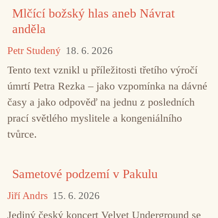
Mlčící božský hlas aneb Návrat
anděla
Petr Studený
18. 6. 2026
Tento text vznikl u příležitosti třetího výročí
TAGY
Bohuslav Martinů
Jan Kubiš
Josef Gab
úmrtí Petra Rezka – jako vzpomínka na dávné
časy a jako odpověď na jednu z posledních
Luboš Ogoun
Miloš Kopecký
Studio Balet Praha
prací světlého myslitele a kongeniálního
Zápisky melomanovy
tvůrce.
Sametové podzemí v Pakulu
Jiří Andrs
15. 6. 2026
Jediný český koncert Velvet Underground se