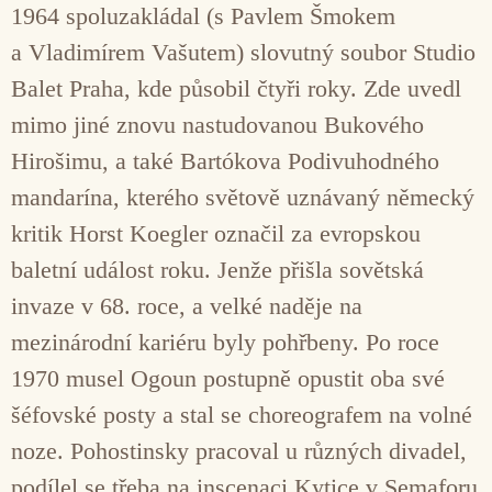
1964 spoluzakládal (s Pavlem Šmokem
a Vladimírem Vašutem) slovutný soubor Studio
Balet Praha, kde působil čtyři roky. Zde uvedl
mimo jiné znovu nastudovanou Bukového
Hirošimu, a také Bartókova Podivuhodného
mandarína, kterého světově uznávaný německý
kritik Horst Koegler označil za evropskou
baletní událost roku. Jenže přišla sovětská
invaze v 68. roce, a velké naděje na
mezinárodní kariéru byly pohřbeny. Po roce
1970 musel Ogoun postupně opustit oba své
šéfovské posty a stal se choreografem na volné
noze. Pohostinsky pracoval u různých divadel,
podílel se třeba na inscenaci Kytice v Semaforu.