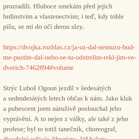
prozradili. Hluboce smekám před jejich
hrdinstvím a vlastenectvím; i teď, kdy tohle
píšu, se mi do očí derou slzy.
https://dvojka.rozhlas.cz/ja-uz-dal-nemuzu-bud-
me-pustite-dal-nebo-se-tu-odstrelim-rekl-jim-ve-
dverich-7462894#volume
Strýc Luboš Ogoun jezdil v šedesátých
a sedmdesátých letech občas k nám. Jako kluk
a pubescent jsem náruživě poslouchal jeho
vyprávění. A to nejen z války, ale také z jeho
profese; byl to totiž tanečník, choreograf,