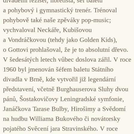
divadelní režisér, libretista, šéf baletu
a pohybový i gymnastický trenér. Trénoval
pohybově také naše zpěváky pop-music;
vychvaloval Neckáře, Kubišovou
a Vondráčkovou (tehdy jako Golden Kids),
o Gottovi prohlašoval, že je to absolutní dřevo.
V šedesátých letech vůbec doslova zářil. V roce
1960 byl jmenován šéfem baletu Státního
divadla v Brně, kde vytvořil již legendární
představení, včetně Burghauserova Sluhy dvou
pánů, Šostakovičovy Leningradské symfonie,
Janáčkova Tarase Bulby, Hirošimy a Svědomí
na hudbu Williama Bukového či novátorsky
pojatého Svěcení jara Stravinského. V roce