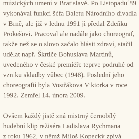
múzických umení v Bratislavě. Po Listopadu´89
vykonával funkci šéfa Baletu Národního divadla
v Brně, ale již v lednu 1991 ji předal Zdeňku
Prokešovi. Pracoval ale nadále jako choreograf,
takže než se o slovo začalo hlásit zdraví, stačil
udělat např. Škrtiče Bohuslava Martinů,
uvedeného v české premiéře teprve podruhé od
vzniku skladby vůbec (1948). Poslední jeho
choreografií byla Vostřákova Viktorka v roce
1992. Zemřel 14. února 2009.
Ovšem každý jistě zná mistrný černobílý
hudební klip režiséra Ladislava Rychmana
z roku 1962, v němž Miloš Kopecký zpívá