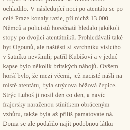
ochladilo. V následující noci po atentátu se po
celé Praze konaly razie, při nichž 13 000
Němců a policistů horečnatě hledalo jakékoli
stopy po dvojici atentátníků. Prohledávali také
byt Ogounů, ale naštěstí si svrchníku visícího
v šatníku nevšimli; patřil Kubišovi a v jedné
kapse bylo několik britských nábojů. Ovšem
horší bylo, že mezi věcmi, jež nacisté našli na
místě atentátu, byla strýcova béžová čepice.
Strýc Luboš ji nosil den co den, a navíc
frajersky naraženou stínítkem obráceným
vzhůru, takže byla až příliš pamatovatelná.
Doma se ale podařilo najít podobnou látku