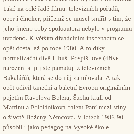
Také na celé řadě filmů, televizních pořadů,
oper i činoher, přičemž se musel smířit s tím, že
jeho jméno coby spoluautora nebylo v programu
uvedeno. K větším divadelním inscenacím se
opět dostal až po roce 1980. A to díky
normalizační divě Libuši Pospíšilové (dříve
narození si ji jistě pamatují z televizních
Bakalářů), která se do něj zamilovala. A tak
opět udivil taneční a baletní Evropu originálním
pojetím Ravelova Bolera, Šachu králi od
Martinů a Pololáníkova baletu Paní mezi stíny
o životě Boženy Němcové. V letech 1986-90
působil i jako pedagog na Vysoké škole