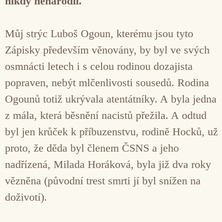
nikdy nenarodil.
Můj strýc Luboš Ogoun, kterému jsou tyto
Zápisky především věnovány, by byl ve svých
osmnácti letech i s celou rodinou dozajista
popraven, nebýt mlčenlivosti sousedů. Rodina
Ogounů totiž ukrývala atentátníky. A byla jedna
z mála, která běsnění nacistů přežila. A odtud
byl jen krůček k příbuzenstvu, rodině Hocků, už
proto, že děda byl členem ČSNS a jeho
nadřízená, Milada Horáková, byla již dva roky
vězněna (původní trest smrti jí byl snížen na
doživotí).