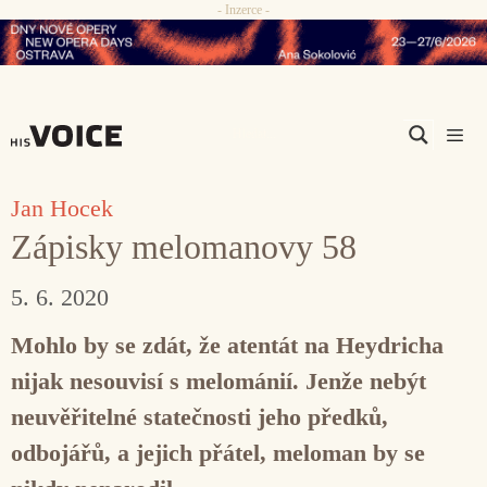
- Inzerce -
Přeskočit
na
obsah
Men
Jan Hocek
Zápisky melomanovy 58
5. 6. 2020
Mohlo by se zdát, že atentát na Heydricha
nijak nesouvisí s melománií. Jenže nebýt
neuvěřitelné statečnosti jeho předků,
odbojářů, a jejich přátel, meloman by se