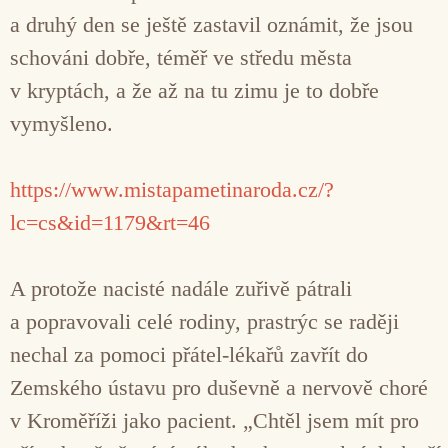
a druhý den se ještě zastavil oznámit, že jsou
schováni dobře, téměř ve středu města
v kryptách, a že až na tu zimu je to dobře
vymyšleno.
https://www.mistapametinaroda.cz/?
lc=cs&id=1179&rt=46
A protože nacisté nadále zuřivě pátrali
a popravovali celé rodiny, prastrýc se raději
nechal za pomoci přátel-lékařů zavřít do
Zemského ústavu pro duševně a nervově choré
v Kroměříži jako pacient. „Chtěl jsem mít pro