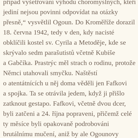
případ vyšetřování výhodu choromyslných, kteří
jediní nejsou povinni odpovídat na otázky
přesně,“ vysvětlil Ogoun. Do Kroměříže dorazil
18. června 1942, tedy v den, kdy nacisté
obklíčili kostel sv. Cyrila a Metoděje, kde se
skrývalo sedm parašutistů včetně Kubiše
a Gabčíka. Prastrýc měl strach o rodinu, protože
Němci utahovali smyčku. Naštěstí
o atentátnících u něj doma věděli jen Fafkovi
a spojka. Ta se otrávila jedem, když ji přišlo
zatknout gestapo. Fafkovi, včetně dvou dcer,
byli zatčeni a 24. října popraveni, přičemž celé
ty měsíce byli opakovaně podrobováni
brutálnímu mučení, aniž by ale Ogounovy