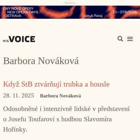
- Inzerce -
Přeskočit
na
obsah
Me
Barbora Nováková
Když StB ztvárňují trubka a housle
28. 11. 2025
Barbora Nováková
Odosobněné i intenzivně lidské v představení
o Josefu Toufarovi s hudbou Slavomíra
Hořínky.