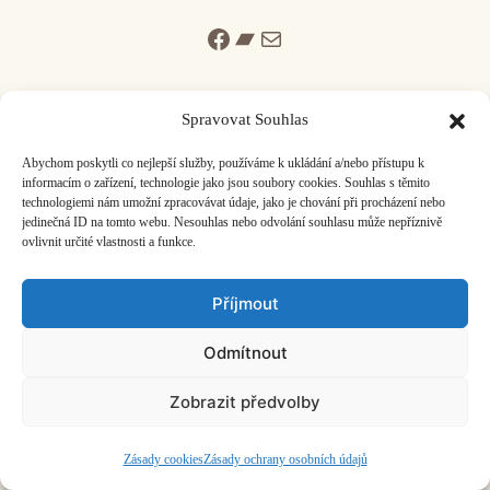
Facebook
Bandcamp
Mail
Spravovat Souhlas
Abychom poskytli co nejlepší služby, používáme k ukládání a/nebo přístupu k
informacím o zařízení, technologie jako jsou soubory cookies. Souhlas s těmito
ČASOPIS O JINÉ HUDBĚ | vydává
Hudební informační středisko
|
technologiemi nám umožní zpracovávat údaje, jako je chování při procházení nebo
založeno 2001 | Kontaktujte nás:
info@hisvoice.cz
jedinečná ID na tomto webu. Nesouhlas nebo odvolání souhlasu může nepříznivě
©2026 HISvoice – design a admin
Atelier Dokument
ovlivnit určité vlastnosti a funkce.
Příjmout
Odmítnout
Zobrazit předvolby
Zásady cookies
Zásady ochrany osobních údajů