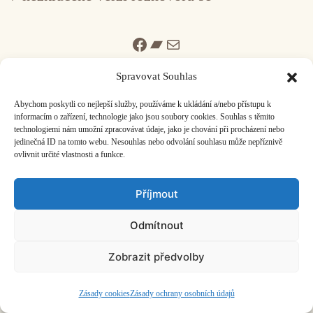
Facebook
Bandcamp
Mail
Spravovat Souhlas
Abychom poskytli co nejlepší služby, používáme k ukládání a/nebo přístupu k
informacím o zařízení, technologie jako jsou soubory cookies. Souhlas s těmito
technologiemi nám umožní zpracovávat údaje, jako je chování při procházení nebo
ČASOPIS O JINÉ HUDBĚ | vydává
Hudební informační středisko
|
jedinečná ID na tomto webu. Nesouhlas nebo odvolání souhlasu může nepříznivě
založeno 2001 | Kontaktujte nás:
info@hisvoice.cz
ovlivnit určité vlastnosti a funkce.
©2026 HISvoice – design a admin
Atelier Dokument
Příjmout
Odmítnout
Zobrazit předvolby
Zásady cookies
Zásady ochrany osobních údajů