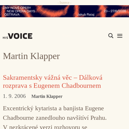
- Inzerce -
Přeskočit
na
obsah
Me
Martin Klapper
Sakramentsky vážná věc – Dálková
rozprava s Eugenem Chadbournem
1. 9. 2006
Martin Klapper
Excentrický kytarista a banjista Eugene
Chadbourne zanedlouho navšítíví Prahu.
V nezkrácené verzi rozhovoru se