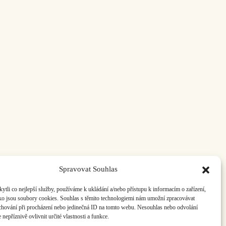
ás:
info@hisvoice.cz
Spravovat Souhlas
li co nejlepší služby, používáme k ukládání a/nebo přístupu k informacím o zařízení,
ako jsou soubory cookies. Souhlas s těmito technologiemi nám umožní zpracovávat
e chování při procházení nebo jedinečná ID na tomto webu. Nesouhlas nebo odvolání
nepříznivě ovlivnit určité vlastnosti a funkce.