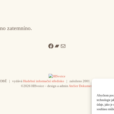
no zatemníno.
Facebook
Bandcamp
Mail
UDBĚ | vydává
Hudební informační středisko
| založeno 2001 | Kontaktujte n
©2026 HISvoice – design a admin
Atelier Dokument
Abychom poskyt
technologie j
údaje, jako j
souhlasu může 