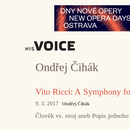
Přeskočit
na
obsah
Ondřej Čihák
Vito Ricci: A Symphony f
9. 3. 2017
Ondřej Čihák
Člověk vs. stroj aneb Popis jednoh