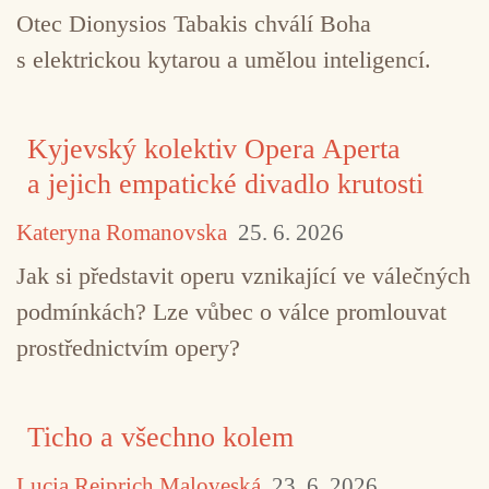
Otec Dionysios Tabakis chválí Boha
s elektrickou kytarou a umělou inteligencí.
Kyjevský kolektiv Opera Aperta
a jejich empatické divadlo krutosti
Kateryna Romanovska
25. 6. 2026
Jak si představit operu vznikající ve válečných
podmínkách? Lze vůbec o válce promlouvat
prostřednictvím opery?
TAGY
Éric Normand
free jazz
improvizace
Ticho a všechno kolem
Jim Denley
Matthias Müller
noise
Petr Vrba
Lucia Reiprich Maloveská
23. 6. 2026