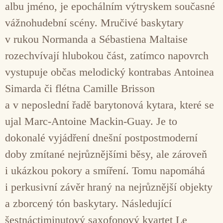
albu jméno, je epochálním výtryskem současné
vážnohudební scény. Mručivé baskytary
v rukou Normanda a Sébastiena Maltaise
rozechvívají hlubokou část, zatímco napovrch
vystupuje občas melodický kontrabas Antoinea
Simarda či flétna Camille Brisson
a v neposlední řadě barytonová kytara, které se
ujal Marc-Antoine Mackin-Guay. Je to
dokonalé vyjádření dnešní postpostmoderní
doby zmítané nejrůznějšími běsy, ale zároveň
i ukázkou pokory a smíření. Tomu napomáhá
i perkusivní závěr hraný na nejrůznější objekty
a zborcený tón baskytary. Následující
šestnáctiminutový saxofonový kvartet Le