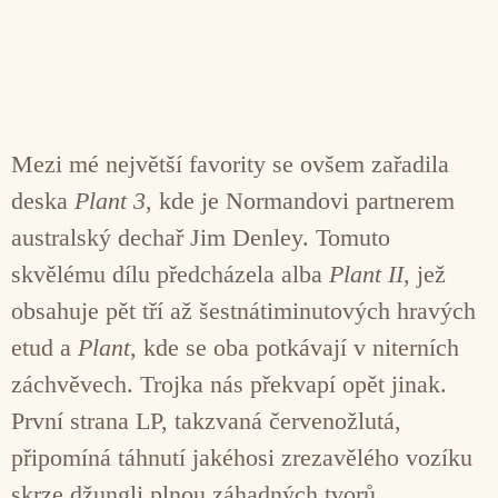
Mezi mé největší favority se ovšem zařadila
deska
Plant 3
, kde je Normandovi partnerem
australský dechař Jim Denley. Tomuto
skvělému dílu předcházela alba
Plant II
, jež
obsahuje pět tří až šestnátiminutových hravých
etud a
Plant
, kde se oba potkávají v niterních
záchvěvech. Trojka nás překvapí opět jinak.
První strana LP, takzvaná červenožlutá,
připomíná táhnutí jakéhosi zrezavělého vozíku
skrze džungli plnou záhadných tvorů