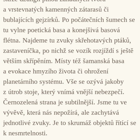
a vrstevnatých kamenných zátarasů či
bublajících gejzírků. Po počátečních šumech se
tu vylne poetická basa a konejšivá basová
flétna. Najdeme tu zvuky skřehotavých ptáků,
zastaveníčka, po nichž se vozík rozjíždí s ještě
větším skřípěním. Místy též šamanská basa
a evokace hmyzího života či ohrožení
planetárního systému. Vše se ozývá jakoby
z útrob stoje, který vnímá vnější nebezpečí.
Černozelená strana je subtilnější. Jsme tu ve
vývěvě, která nás nepožírá, ale zachytává
jednotlivé zvuky. Je to skrumáž objektů řítící se
k nesmrtelnosti.