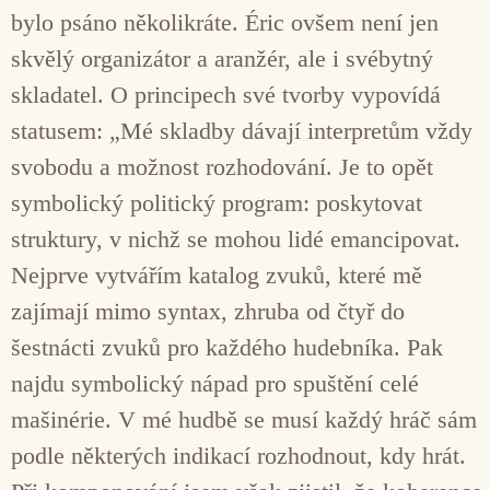
bylo psáno několikráte. Éric ovšem není jen
skvělý organizátor a aranžér, ale i svébytný
skladatel. O principech své tvorby vypovídá
statusem: „Mé skladby dávají interpretům vždy
svobodu a možnost rozhodování. Je to opět
symbolický politický program: poskytovat
struktury, v nichž se mohou lidé emancipovat.
Nejprve vytvářím katalog zvuků, které mě
zajímají mimo syntax, zhruba od čtyř do
šestnácti zvuků pro každého hudebníka. Pak
najdu symbolický nápad pro spuštění celé
mašinérie. V mé hudbě se musí každý hráč sám
podle některých indikací rozhodnout, kdy hrát.