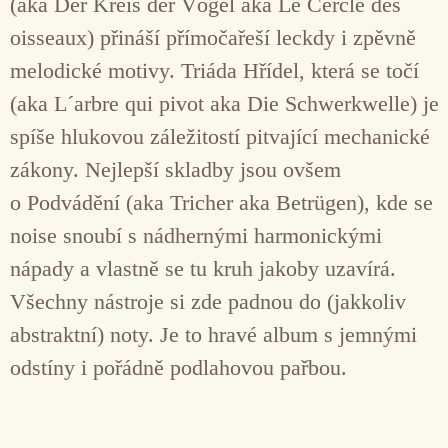
(aka Der Kreis der Vögel aka Le Cercle des
oisseaux) přináší přímočařeší leckdy i zpěvně
melodické motivy. Triáda Hřídel, která se točí
(aka L´arbre qui pivot aka Die Schwerkwelle) je
spíše hlukovou záležitostí pitvající mechanické
zákony. Nejlepší skladby jsou ovšem
o Podvádění (aka Tricher aka Betrügen), kde se
noise snoubí s nádhernými harmonickými
nápady a vlastně se tu kruh jakoby uzavírá.
Všechny nástroje si zde padnou do (jakkoliv
abstraktní) noty. Je to hravé album s jemnými
odstíny i pořádně podlahovou pařbou.