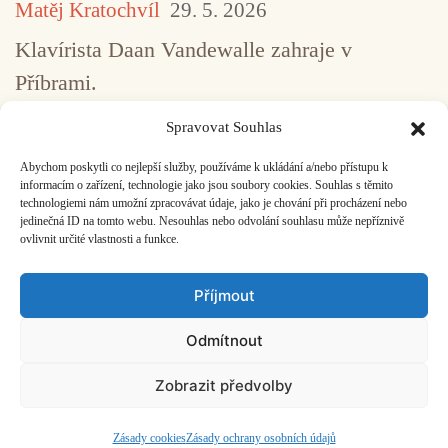
Matěj Kratochvíl
29. 5. 2026
Klavírista Daan Vandewalle zahraje v
Příbrami.
Spravovat Souhlas
Abychom poskytli co nejlepší služby, používáme k ukládání a/nebo přístupu k
...
1
2
3
4
5
517
informacím o zařízení, technologie jako jsou soubory cookies. Souhlas s těmito
technologiemi nám umožní zpracovávat údaje, jako je chování při procházení nebo
jedinečná ID na tomto webu. Nesouhlas nebo odvolání souhlasu může nepříznivě
ovlivnit určité vlastnosti a funkce.
Facebook
Bandcamp
Mail
Příjmout
Odmítnout
Zobrazit předvolby
ČASOPIS O JINÉ HUDBĚ | vydává
Hudební informační středisko
|
založeno 2001 | Kontaktujte nás:
info@hisvoice.cz
©2026 HISvoice – design a admin
Atelier Dokument
Zásady cookies
Zásady ochrany osobních údajů