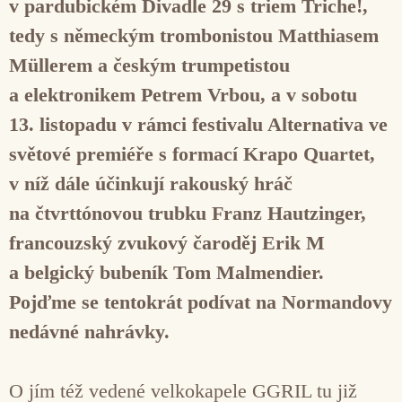
v pardubickém Divadle 29 s triem Triche!,
tedy s německým trombonistou Matthiasem
Müllerem a českým trumpetistou
a elektronikem Petrem Vrbou, a v sobotu
13. listopadu v rámci festivalu Alternativa ve
světové premiéře s formací Krapo Quartet,
v níž dále účinkují rakouský hráč
na čtvrttónovou trubku Franz Hautzinger,
francouzský zvukový čaroděj Erik M
a belgický bubeník Tom Malmendier.
Pojďme se tentokrát podívat na Normandovy
nedávné nahrávky.
O jím též vedené velkokapele GGRIL tu již