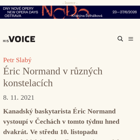
- Inzerce -
Přeskočit
na
obsah
Men
Petr Slabý
Éric Normand v různých
konstelacích
8. 11. 2021
Kanadský baskytarista Éric Normand
vystoupí v Čechách v tomto týdnu hned
dvakrát. Ve středu 10. listopadu