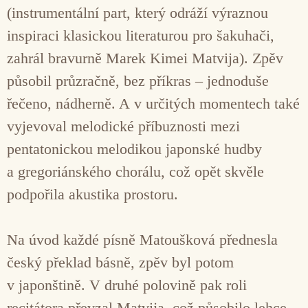
(instrumentální part, který odráží výraznou
inspiraci klasickou literaturou pro šakuhači,
zahrál bravurně Marek Kimei Matvija). Zpěv
působil průzračně, bez příkras – jednoduše
řečeno, nádherně. A v určitých momentech také
vyjevoval melodické příbuznosti mezi
pentatonickou melodikou japonské hudby
a gregoriánského chorálu, což opět skvěle
podpořila akustika prostoru.
Na úvod každé písně Matoušková přednesla
český překlad básně, zpěv byl potom
v japonštině. V druhé polovině pak roli
recitátora převzal Matvija, což působilo lehce