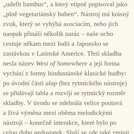
„udeřit bambus“, a který vtipně popisoval jako
„plně vegetariánský buben“. Nástroj má krásný
zvuk, který se vyhýbá asociacím, nebo jich
naopak přináší několik naráz – naše ucho
cestuje někam mezi Indii a Japonsko se
zastávkou v Latinské Americe. Třetí skladba
nesla název
West of Somewhere
a její forma
vychází z formy hindustánské klasické hudby:
po úvodní části
alap
(bez rytmického nástroje)
se přidávají tabla a rozvíjí se rytmický rozměr
skladby. V úvodu se odehrála velice poutavá
a živá výměna mezi oběma melodickými
nástroji – konečně interakce, které bylo po
celou dobu nedostatek. Sluší se zde také zmínit