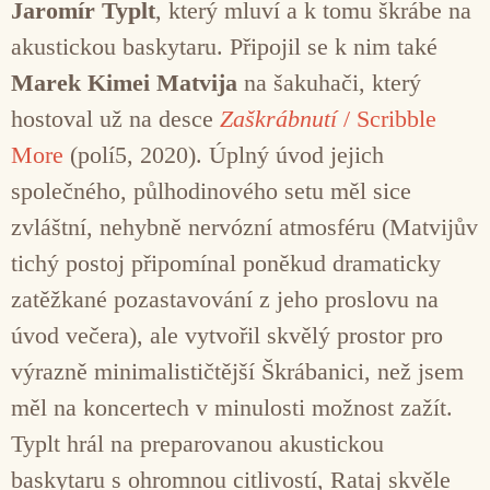
Jaromír Typlt
, který mluví a k tomu škrábe na
akustickou baskytaru. Připojil se k nim také
Marek Kimei Matvija
na šakuhači, který
hostoval už na desce
Zaškrábnutí
/ Scribble
More
(polí5, 2020). Úplný úvod jejich
společného, půlhodinového setu měl sice
zvláštní, nehybně nervózní atmosféru (Matvijův
tichý postoj připomínal poněkud dramaticky
zatěžkané pozastavování z jeho proslovu na
úvod večera), ale vytvořil skvělý prostor pro
výrazně minimalističtější Škrábanici, než jsem
měl na koncertech v minulosti možnost zažít.
Typlt hrál na preparovanou akustickou
baskytaru s ohromnou citlivostí, Rataj skvěle