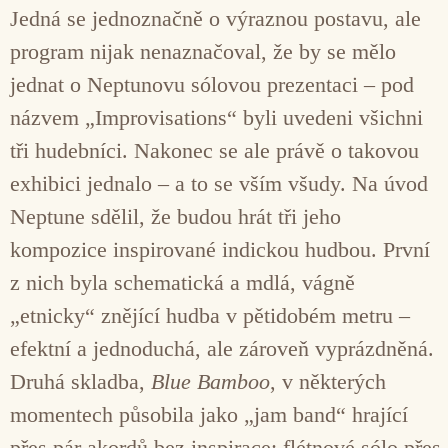
Jedná se jednoznačně o výraznou postavu, ale
program nijak nenaznačoval, že by se mělo
jednat o Neptunovu sólovou prezentaci – pod
názvem „Improvisations“ byli uvedeni všichni
tři hudebníci. Nakonec se ale právě o takovou
exhibici jednalo – a to se vším všudy. Na úvod
Neptune sdělil, že budou hrát tři jeho
kompozice inspirované indickou hudbou. První
z nich byla schematická a mdlá, vágně
„etnicky“ znějící hudba v pětidobém metru –
efektní a jednoduchá, ale zároveň vyprázdněná.
Druhá skladba,
Blue Bamboo
, v některých
momentech působila jako „jam band“ hrající
přes pár akordů bez inspirace: flétnové sólo přes