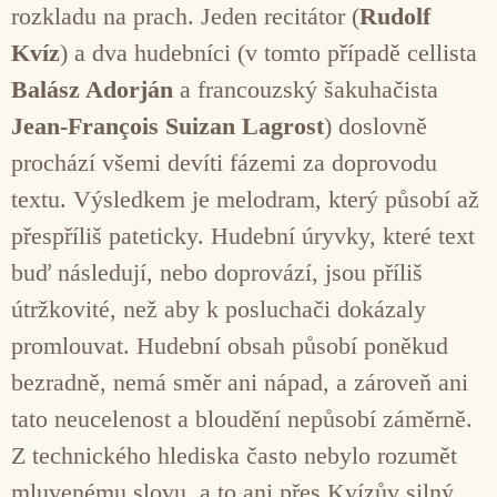
rozkladu na prach. Jeden recitátor (
Rudolf
Kvíz
) a dva hudebníci (v tomto případě cellista
Balász Adorján
a francouzský šakuhačista
Jean-François Suizan Lagrost
) doslovně
prochází všemi devíti fázemi za doprovodu
textu. Výsledkem je melodram, který působí až
přespříliš pateticky. Hudební úryvky, které text
buď následují, nebo doprovází, jsou příliš
útržkovité, než aby k posluchači dokázaly
promlouvat. Hudební obsah působí poněkud
bezradně, nemá směr ani nápad, a zároveň ani
tato neucelenost a bloudění nepůsobí záměrně.
Z technického hlediska často nebylo rozumět
mluvenému slovu, a to ani přes Kvízův silný