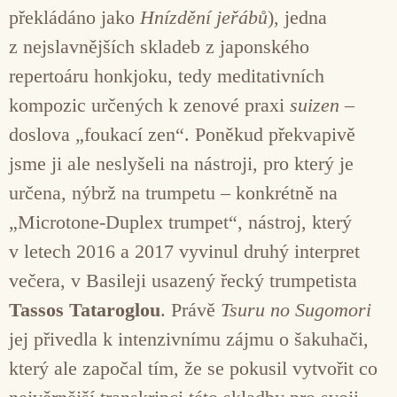
překládáno jako
Hnízdění jeřábů
), jedna
z nejslavnějších skladeb z japonského
repertoáru honkjoku, tedy meditativních
kompozic určených k zenové praxi
suizen –
doslova „foukací zen“. Poněkud překvapivě
jsme ji ale neslyšeli na nástroji, pro který je
určena, nýbrž na trumpetu – konkrétně na
„Microtone-Duplex trumpet“, nástroj, který
v letech 2016 a 2017 vyvinul druhý interpret
večera, v Basileji usazený řecký trumpetista
Tassos Tataroglou
. Právě
Tsuru no Sugomori
jej přivedla k intenzivnímu zájmu o šakuhači,
který ale započal tím, že se pokusil vytvořit co