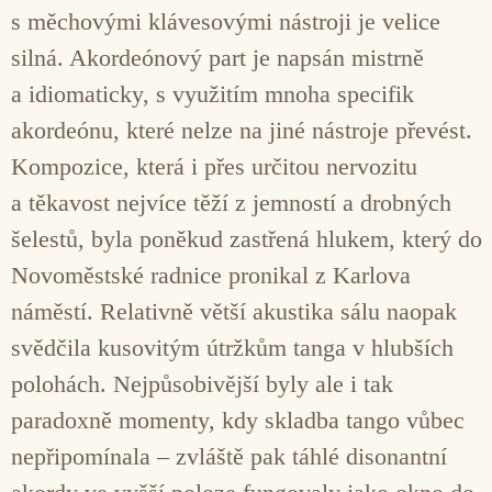
s měchovými klávesovými nástroji je velice
silná. Akordeónový part je napsán mistrně
a idiomaticky, s využitím mnoha specifik
akordeónu, které nelze na jiné nástroje převést.
Kompozice, která i přes určitou nervozitu
a těkavost nejvíce těží z jemností a drobných
šelestů, byla poněkud zastřená hlukem, který do
Novoměstské radnice pronikal z Karlova
náměstí. Relativně větší akustika sálu naopak
svědčila kusovitým útržkům tanga v hlubších
polohách. Nejpůsobivější byly ale i tak
paradoxně momenty, kdy skladba tango vůbec
nepřipomínala – zvláště pak táhlé disonantní