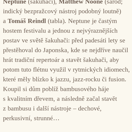
Neptune
(šakuhači),
Matthew Noone
(sarod;
indický bezpražcový nástroj podobný loutně)
a
Tomáš Reindl
(tabla). Neptune je častým
hostem festivalu a jednou z nejvýraznějších
postav ve světě šakuhači: před padesáti lety se
přestěhoval do Japonska, kde se nejdříve naučil
hrát tradiční repertoár a stavět šakuhači, aby
potom tuto flétnu využil v rytmických idiomech,
které měly blízko k jazzu, jazz-rocku či fusion.
Koupil si dům poblíž bambusového háje
s kvalitním dřevem, a následně začal stavět
z bambusu i další nástroje – dechové,
perkusivní, strunné…