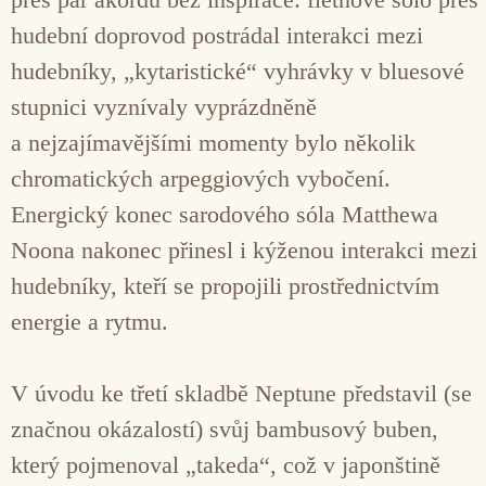
hudební doprovod postrádal interakci mezi
hudebníky, „kytaristické“ vyhrávky v bluesové
stupnici vyznívaly vyprázdněně
a nejzajímavějšími momenty bylo několik
chromatických arpeggiových vybočení.
Energický konec sarodového sóla Matthewa
Noona nakonec přinesl i kýženou interakci mezi
hudebníky, kteří se propojili prostřednictvím
energie a rytmu.
V úvodu ke třetí skladbě Neptune představil (se
značnou okázalostí) svůj bambusový buben,
který pojmenoval „takeda“, což v japonštině