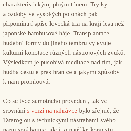
charakteristickým, plným tónem. Trylky
a ozdoby ve vysokých polohách pak
připomínají spíše lovecká tria na kraji lesa než
japonské bambusové háje. Transplantace
hudební formy do jiného témbru vyjevuje
kulturní konotace různých nástrojových zvuků.
Výsledkem je působivá meditace nad tím, jak
hudba cestuje přes hranice a jakými způsoby
k nám promlouvá.
Co se týče samotného provedení, tak ve
srovnání
s verzí na nahrávce
bylo zřejmé, že
Tataroglou s technickými nástrahami svého
partu spíš bojuje, ale i to patří ke kontextu