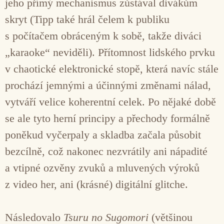
jeho přímý mechanismus zůstával divákům
skryt (Tipp také hrál čelem k publiku
s počítačem obráceným k sobě, takže diváci
„karaoke“ neviděli). Přítomnost lidského prvku
v chaotické elektronické stopě, která navíc stále
prochází jemnými a účinnými změnami nálad,
vytváří velice koherentní celek. Po nějaké době
se ale tyto herní principy a přechody formálně
poněkud vyčerpaly a skladba začala působit
bezcílně, což nakonec nezvrátily ani nápadité
a vtipné ozvěny zvuků a mluvených výroků
z video her, ani (krásné) digitální glitche.
Následovalo
Tsuru no Sugomori
(většinou