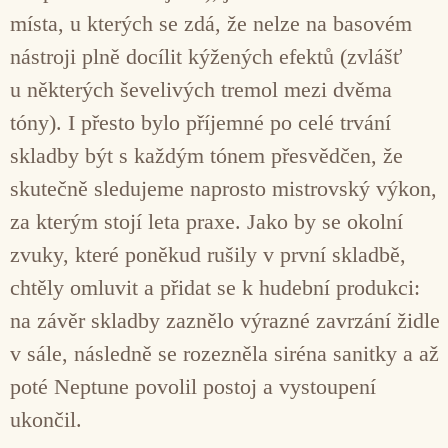
místa, u kterých se zdá, že nelze na basovém
nástroji plně docílit kýžených efektů (zvlášť
u některých ševelivých tremol mezi dvěma
tóny). I přesto bylo příjemné po celé trvání
skladby být s každým tónem přesvědčen, že
skutečně sledujeme naprosto mistrovský výkon,
za kterým stojí leta praxe. Jako by se okolní
zvuky, které poněkud rušily v první skladbě,
chtěly omluvit a přidat se k hudební produkci:
na závěr skladby zaznělo výrazné zavrzání židle
v sále, následně se rozezněla siréna sanitky a až
poté Neptune povolil postoj a vystoupení
ukončil.