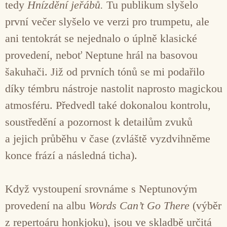
tedy
Hnízdění jeřábů.
Tu publikum slyšelo
první večer slyšelo ve verzi pro trumpetu, ale
ani tentokrát se nejednalo o úplně klasické
provedení, neboť Neptune hrál na basovou
šakuhači. Již od prvních tónů se mi podařilo
díky témbru nástroje nastolit naprosto magickou
atmosféru. Předvedl také dokonalou kontrolu,
soustředění a pozornost k detailům zvuků
a jejich průběhu v čase (zvláště vyzdvihněme
konce frází a následná ticha).
Když vystoupení srovnáme s Neptunovým
provedení na albu
Words Can’t Go There
(výběr
z repertoáru honkjoku), jsou ve skladbě určitá