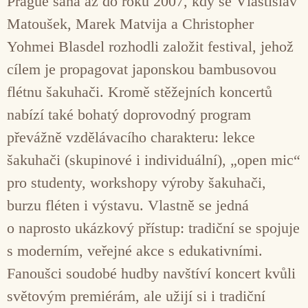
Prague sahá až do roku 2007, kdy se Vlastislav
Matoušek, Marek Matvija a Christopher
Yohmei Blasdel rozhodli založit festival, jehož
cílem je propagovat japonskou bambusovou
flétnu šakuhači. Kromě stěžejních koncertů
nabízí také bohatý doprovodný program
převážně vzdělávacího charakteru: lekce
šakuhači (skupinové i individuální), „open mic“
pro studenty, workshopy výroby šakuhači,
burzu fléten i výstavu. Vlastně se jedná
o naprosto ukázkový přístup: tradiční se spojuje
s moderním, veřejné akce s edukativními.
Fanoušci soudobé hudby navštíví koncert kvůli
světovým premiérám, ale užijí si i tradiční