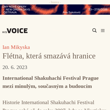
- Inzerce -
Přeskočit
na
obsah
Men
Ian Mikyska
Flétna, která smazává hranice
20. 6. 2023
International Shakuhachi Festival Prague
mezi minulým, současným a budoucím
Historie International Shakuhachi Festival