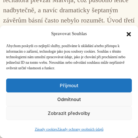
nadbytečně, a navíc dramaticky šeptaným
závěrům básní často nebylo rozumět. Úvod třetí
písně, který přednese samotná flétna bez hlasu,
Spravovat Souhlas
pak působí jako snad až příliš věrná kopie
Abychom poskytli co nejlepší služby, používáme k ukládání a/nebo přístupu k
repertoáru honkjoku, ale když potom nastoupí
informacím o zařízení, technologie jako jsou soubory cookies. Souhlas s těmito
technologiemi nám umožní zpracovávat údaje, jako je chování při procházení nebo
hlas a spolu s ním typicky matouškovský
jedinečná ID na tomto webu. Nesouhlas nebo odvolání souhlasu může nepříznivě
ovlivnit určité vlastnosti a funkce.
kánon, opět nastává kouzelné propojení dvou
hudebních světů – japonského a evropsky
Příjmout
středověkého. Tento efekt naopak vůbec
Odmítnout
nefungoval v závěrečné písni, kdy medieválně
laděný diatonický kánon působil spíše jako
Zobrazit předvolby
laciný amalgam těchto hudebních kultur, které
Zásady cookies
Zásady ochrany osobních údajů
obě karikuje a nevyzdvihuje kvality ani jedné