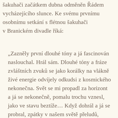
šakuhači začátkem dubna odměněn Řádem
vycházejícího slunce. Ke svému prvnímu
osobnímu setkání s flétnou šakuhači
v Branickém divadle říká:
„Zazněly první dlouhé tóny a já fascinován
naslouchal. Hrál sám. Dlouhé tóny a fráze
zvláštních zvuků se jako korálky na vlákně
živé energie odvíjely odkudsi z kosmického
nekonečna. Svět se mi propadl za horizont
a já se nekonečně, pomalu trochu vznesl,
jako ve stavu beztíže… Když dohrál a já se
probral, zpátky v našem světě přeludů,