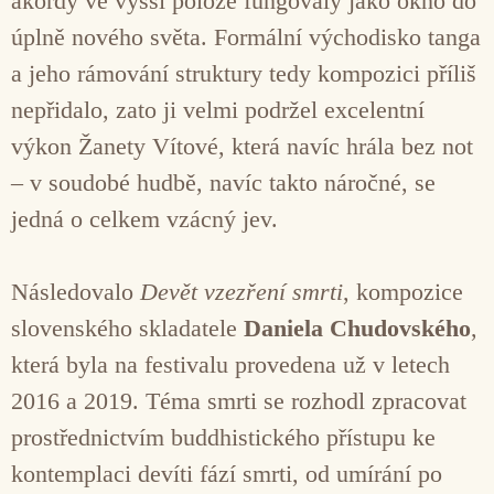
akordy ve vyšší poloze fungovaly jako okno do
úplně nového světa. Formální východisko tanga
a jeho rámování struktury tedy kompozici příliš
nepřidalo, zato ji velmi podržel excelentní
výkon Žanety Vítové, která navíc hrála bez not
– v soudobé hudbě, navíc takto náročné, se
jedná o celkem vzácný jev.
Následovalo
Devět vzezření smrti
, kompozice
slovenského skladatele
Daniela Chudovského
,
která byla na festivalu provedena už v letech
2016 a 2019. Téma smrti se rozhodl zpracovat
prostřednictvím buddhistického přístupu ke
kontemplaci devíti fází smrti, od umírání po