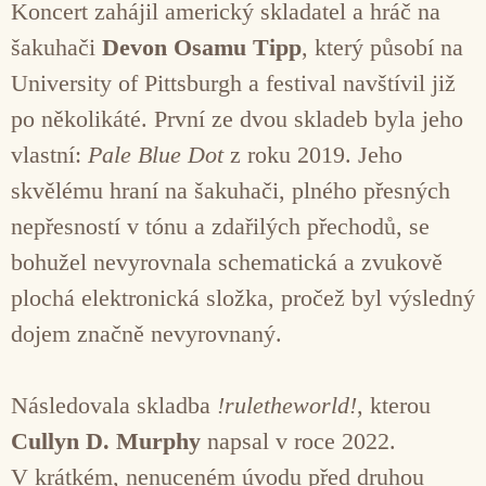
Koncert zahájil americký skladatel a hráč na
šakuhači
Devon Osamu Tipp
, který působí na
University of Pittsburgh a festival navštívil již
po několikáté. První ze dvou skladeb byla jeho
vlastní:
Pale Blue Dot
z roku 2019. Jeho
skvělému hraní na šakuhači, plného přesných
nepřesností v tónu a zdařilých přechodů, se
bohužel nevyrovnala schematická a zvukově
plochá elektronická složka, pročež byl výsledný
dojem značně nevyrovnaný.
Následovala skladba
!ruletheworld!
, kterou
Cullyn D. Murphy
napsal v roce 2022.
V krátkém, nenuceném úvodu před druhou