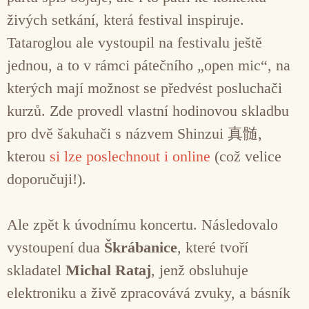
živých setkání, která festival inspiruje.
Tataroglou ale vystoupil na festivalu ještě
jednou, a to v rámci pátečního „open mic“, na
kterých mají možnost se předvést posluchači
kurzů. Zde provedl vlastní hodinovou skladbu
pro dvě šakuhači s názvem Shinzui 真髄,
kterou
si lze poslechnout i online
(což velice
doporučuji!).
Ale zpět k úvodnímu koncertu. Následovalo
vystoupení dua
Škrábanice
, které tvoří
skladatel
Michal Rataj
, jenž obsluhuje
elektroniku a živě zpracovává zvuky, a básník