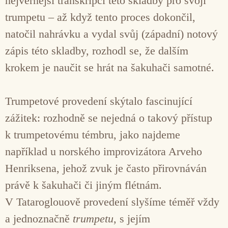
nejvěrnější transkripci této skladby pro svoji
trumpetu – až když tento proces dokončil,
natočil nahrávku a vydal svůj (západní) notový
zápis této skladby, rozhodl se, že dalším
krokem je naučit se hrát na šakuhači samotné.
Trumpetové provedení skýtalo fascinující
zážitek: rozhodně se nejedná o takový přístup
k trumpetovému témbru, jako najdeme
například u norského improvizátora Arveho
Henriksena, jehož zvuk je často přirovnáván
právě k šakuhači či jiným flétnám.
V Tataroglouově provedení slyšíme téměř vždy
a jednoznačně
trumpetu
, s jejím