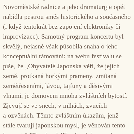
Novoměstské radnice a jeho dramaturgie opět
nabídla pestrou směs historického a současného
(i když tentokrát bez zapojení elektroniky či
improvizace). Samotný program koncertu byl
skvělý, nejasně však působila snaha o jeho
konceptuální rámování: na webu festivalu se
píše, že „Obyvatelé Japonska věří, že jejich
země, protkaná horkými prameny, zmítaná
zemětřeseními, lávou, tajfuny a děsivými
vlnami, je domovem mnoha zvláštních bytostí.
Zjevují se ve snech, v mlhách, zvucích
a ozvěnách. Těmto zvláštním úkazům, jenž
stále tvarují japonskou mysl, je věnován tento