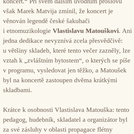
koncert.“ Při svém dalším úvodním proslovu
však Marek Matvija zmínil, že koncert je
věnován legendě české šakuhači
i etnomuzikologie
Vlastislavu Matouškovi
. Ani
jedna dedikace nevyznívá zcela přesvědčivě:
u většiny skladeb, které tento večer zazněly, lze
vztah k „zvláštním bytostem“, o kterých se píše
v programu, vysledovat jen těžko, a Matoušek
byl na koncertě zastoupen dvěma krátkými
skladbami.
Krátce k osobnosti Vlastislava Matouška: tento
pedagog, hudebník, skladatel a organizátor byl
za své zásluhy v oblasti propagace flétny