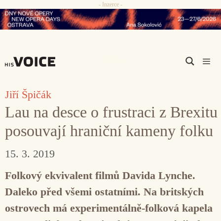
- Inzerce -
Přeskočit
na
obsah
Men
Jiří Špičák
Lau na desce o frustraci z Brexitu
posouvají hraniční kameny folku
15. 3. 2019
Folkový ekvivalent filmů Davida Lynche.
Daleko před všemi ostatními. Na britských
ostrovech má experimentálně-folková kapela