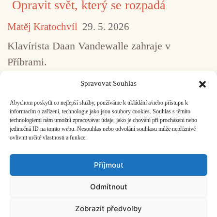
Opravit svět, který se rozpadá
Matěj Kratochvíl
29. 5. 2026
Klavírista Daan Vandewalle zahraje v
Příbrami.
Spravovat Souhlas
Abychom poskytli co nejlepší služby, používáme k ukládání a/nebo přístupu k
...
1
2
3
4
5
517
informacím o zařízení, technologie jako jsou soubory cookies. Souhlas s těmito
technologiemi nám umožní zpracovávat údaje, jako je chování při procházení nebo
jedinečná ID na tomto webu. Nesouhlas nebo odvolání souhlasu může nepříznivě
ovlivnit určité vlastnosti a funkce.
Facebook
Bandcamp
Mail
Příjmout
Odmítnout
Zobrazit předvolby
ČASOPIS O JINÉ HUDBĚ | vydává
Hudební informační středisko
|