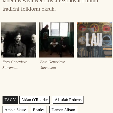
labelu Reveal Records a rezonovat i mimo
tradiční folklorní okruh.
Foto Genevieve
Foto Genevieve
Stevenson
Stevenson
Štítky
,
,
,
,
,