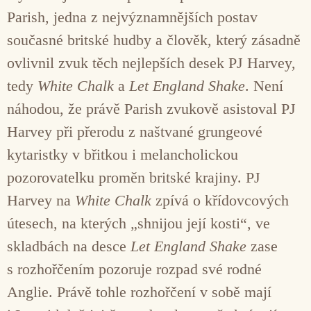
Parish, jedna z nejvýznamnějších postav
současné britské hudby a člověk, který zásadně
ovlivnil zvuk těch nejlepších desek PJ Harvey,
tedy
White Chalk
a
Let England Shake
. Není
náhodou, že právě Parish zvukově asistoval PJ
Harvey při přerodu z naštvané grungeové
kytaristky v břitkou i melancholickou
pozorovatelku proměn britské krajiny. PJ
Harvey na
White Chalk
zpívá o křídovcových
útesech, na kterých „shnijou její kosti“, ve
skladbách na desce
Let England Shake
zase
s rozhořčením pozoruje rozpad své rodné
Anglie. Právě tohle rozhořčení v sobě mají