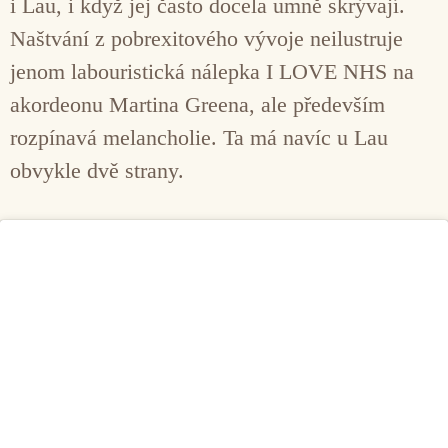
i Lau, i když jej často docela umně skrývají.
Naštvání z pobrexitového vývoje neilustruje
jenom labouristická nálepka I LOVE NHS na
akordeonu Martina Greena, ale především
rozpínavá melancholie. Ta má navíc u Lau
obvykle dvě strany.