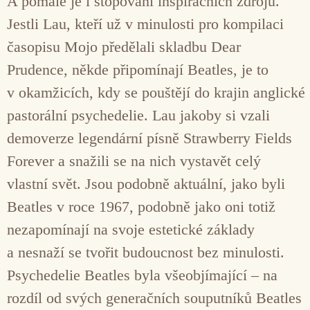
A pomalé je i stopování inspiračních zdrojů.
Jestli Lau, kteří už v minulosti pro kompilaci
časopisu Mojo předělali skladbu Dear
Prudence, někde připomínají Beatles, je to
v okamžicích, kdy se pouštějí do krajin anglické
pastorální psychedelie. Lau jakoby si vzali
demoverze legendární písně Strawberry Fields
Forever a snažili se na nich vystavět celý
vlastní svět. Jsou podobně aktuální, jako byli
Beatles v roce 1967, podobně jako oni totiž
nezapomínají na svoje estetické základy
a nesnaží se tvořit budoucnost bez minulosti.
Psychedelie Beatles byla všeobjímající – na
rozdíl od svých generačních souputníků Beatles