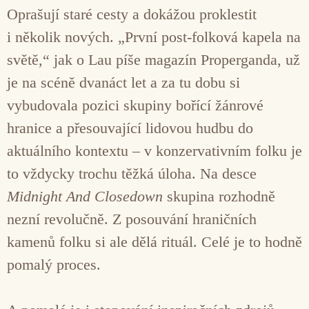
Oprašují staré cesty a dokážou proklestit
i několik nových. „První post-folková kapela na
světě,“ jak o Lau píše magazín Properganda, už
je na scéně dvanáct let a za tu dobu si
vybudovala pozici skupiny bořící žánrové
hranice a přesouvající lidovou hudbu do
aktuálního kontextu – v konzervativním folku je
to vždycky trochu těžká úloha. Na desce
Midnight And Closedown
skupina rozhodně
nezní revolučně. Z posouvání hraničních
kamenů folku si ale dělá rituál. Celé je to hodně
pomalý proces.