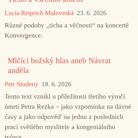
Lucia Reiprich Maloveská
23. 6. 2026
Různé podoby „ticha a věčnosti“ na koncertě
Konvergence.
TAGY
Aidan O'Rourke
Alasdair Roberts
Mlčící božský hlas aneb Návrat
Amble Skuse
Beatles
Damon Albarn
anděla
David McGuiness
folk
Gazelle Twin
John Par
Petr Studený
18. 6. 2026
Kris Drever
Lau
Martin Green
PJ Harvey
Tento text vznikl u příležitosti třetího výročí
post-rock
Reveal Records
Seamus Heaney
úmrtí Petra Rezka – jako vzpomínka na dávné
časy a jako odpověď na jednu z posledních
Simon Reynolds
Sleaford Mods
Suede
prací světlého myslitele a kongeniálního
tvůrce.