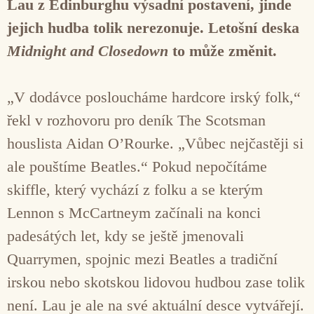
Lau z Edinburghu výsadní postavení, jinde
jejich hudba tolik nerezonuje. Letošní deska
Midnight and Closedown
to může změnit.
„V dodávce posloucháme hardcore irský folk,“
řekl v rozhovoru pro deník The Scotsman
houslista Aidan O’Rourke. „Vůbec nejčastěji si
ale pouštíme Beatles.“ Pokud nepočítáme
skiffle, který vychází z folku a se kterým
Lennon s McCartneym začínali na konci
padesátých let, kdy se ještě jmenovali
Quarrymen, spojnic mezi Beatles a tradiční
irskou nebo skotskou lidovou hudbou zase tolik
není. Lau je ale na své aktuální desce vytvářejí.