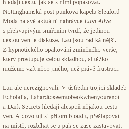
hledají cestu, jak se s nimi popasovat.
Nottinghamská post-punková kapela Sleaford
Mods na své aktuální nahrávce
Eton Alive
s překvapivým smířením tvrdí, že jedinou
cestou ven je diskuze. Lau jsou radikálnější.
Z hypnotického opakování zmíněného verše,
který prostupuje celou skladbou, si těžko
můžeme vzít něco jiného, než právě frustraci.
Lau ale nerezignovali. V ústřední trojici skladeb
Echolalia, Itshardtoseemtobeokwhenyourenot
a Dark Secrets hledají alespoň nějakou cestu
ven. A dovolují si přitom bloudit, přešlapovat
na místě, rozbíhat se a pak se zase zastavovat.