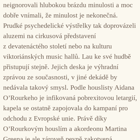
neignorovali hlubokou brázdu minulosti a moc
dobře vnímali, že minulost je nekonečná.
Prudké psychedelické výstřelky tak doprovázeli
aluzemi na cirkusová představení
z devatenáctého století nebo na kulturu
viktoriánských music hallů. Lau ke své hudbě
přistupují stejně. Jejich deska je výhradní
zprávou ze současnosti, v jiné dekádě by
nedávala takový smysl. Podle houslisty Aidana
O’Rourkeho je infikovaná pobrexitovou letargií,
kapela se ostatně zapojovala do kampaní pro
odchodu z Evropské unie. Právě díky
O’Rourkovým houslím a akordeonu Martina
Greena je ale zároveň pevně zakotvená