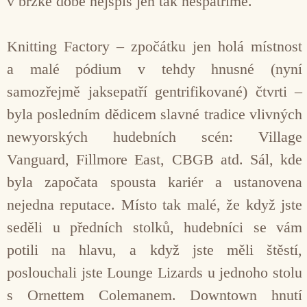
v brzké době nejspíš jen tak nespatříme.
Knitting Factory – zpočátku jen holá místnost
a malé pódium v tehdy hnusné (nyní
samozřejmě jaksepatří gentrifikované) čtvrti –
byla posledním dědicem slavné tradice vlivných
newyorských hudebních scén: Village
Vanguard, Fillmore East, CBGB atd. Sál, kde
byla započata spousta kariér a ustanovena
nejedna reputace. Místo tak malé, že když jste
seděli u předních stolků, hudebníci se vám
potili na hlavu, a když jste měli štěstí,
poslouchali jste Lounge Lizards u jednoho stolu
s Ornettem Colemanem. Downtown hnutí