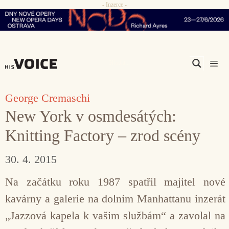
- Inzerce -
Přeskočit
na
obsah
Men
George Cremaschi
New York v osmdesátých:
Knitting Factory – zrod scény
30. 4. 2015
Na začátku roku 1987 spatřil majitel nové
kavárny a galerie na dolním Manhattanu inzerát
„Jazzová kapela k vašim službám“ a zavolal na