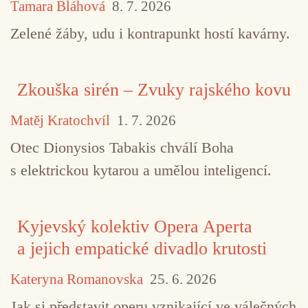
Tamara Bláhová
8. 7. 2026
Zelené žáby, udu i kontrapunkt hostí kavárny.
Zkouška sirén – Zvuky rajského kovu
Matěj Kratochvíl
1. 7. 2026
Otec Dionysios Tabakis chválí Boha
s elektrickou kytarou a umělou inteligencí.
Kyjevský kolektiv Opera Aperta
a jejich empatické divadlo krutosti
Kateryna Romanovska
25. 6. 2026
Jak si představit operu vznikající ve válečných