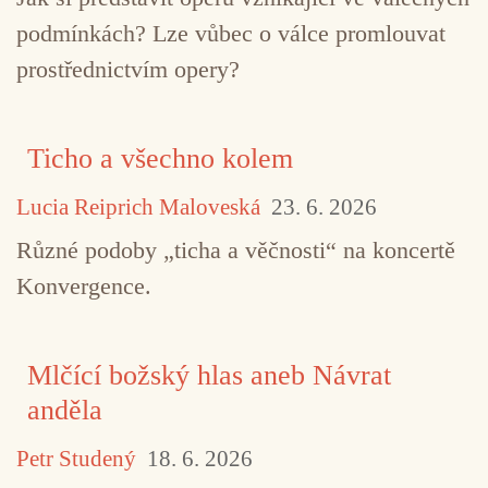
podmínkách? Lze vůbec o válce promlouvat
prostřednictvím opery?
Ticho a všechno kolem
Lucia Reiprich Maloveská
23. 6. 2026
Různé podoby „ticha a věčnosti“ na koncertě
TAGY
Cecil Taylor
Charles Gayle
Christian M
Konvergence.
Downtown
Gary Lucas
improvizace
jazz
Jeff Buckley
John Zorn
Lou Reed
Lounge Liz
Mlčící božský hlas aneb Návrat
anděla
Naked City
New York v osmdesátých
Ornette Co
Petr Studený
18. 6. 2026
Sonic Youth
Sonny Sharrock
Wayne Horvitz