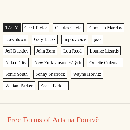
Štítky
,
,
,
,
,
,
,
,
,
,
,
,
,
,
,
,
,
,
Free Forms of Arts na Ponavě