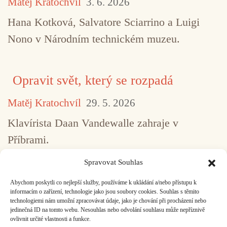
Matěj Kratochvíl
3. 6. 2026
Hana Kotková, Salvatore Sciarrino a Luigi
Nono v Národním technickém muzeu.
Opravit svět, který se rozpadá
Matěj Kratochvíl
29. 5. 2026
Klavírista Daan Vandewalle zahraje v
Příbrami.
Spravovat Souhlas
Abychom poskytli co nejlepší služby, používáme k ukládání a/nebo přístupu k
...
1
2
3
4
5
517
informacím o zařízení, technologie jako jsou soubory cookies. Souhlas s těmito
technologiemi nám umožní zpracovávat údaje, jako je chování při procházení nebo
jedinečná ID na tomto webu. Nesouhlas nebo odvolání souhlasu může nepříznivě
ovlivnit určité vlastnosti a funkce.