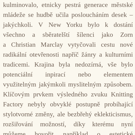
kulminovalo, etnicky pestrá generace městské
mládeže se hudbě učila posloucháním desek –
jakýchkoli. V New Yorku bylo k dostání
všechno a sběratelští šílenci jako Zorn
a Christian Marclay vytyčovali cestu nové
radikální otevřenosti napříč žánry a kulturními
tradicemi. Krajina byla nedozírná, vše bylo
potenciální inpirací nebo elementem
využitelným jakýmkoli myslitelným způsobem.
Klíčovým prvkem výsledného zvuku Knitting
Factory nebyly obvyklé postupně probíhající
stylotvorné změny, ale bezbřehý eklekticismus,
rozšiřování možností, díky kterému nyní
můžeme hovořit například o estetické