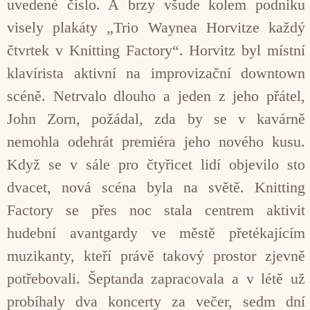
uvedené číslo. A brzy všude kolem podniku
visely plakáty „Trio Waynea Horvitze každý
čtvrtek v Knitting Factory“. Horvitz byl místní
klavírista aktivní na improvizační downtown
scéně. Netrvalo dlouho a jeden z jeho přátel,
John Zorn, požádal, zda by se v kavárně
nemohla odehrát premiéra jeho nového kusu.
Když se v sále pro čtyřicet lidí objevilo sto
dvacet, nová scéna byla na světě. Knitting
Factory se přes noc stala centrem aktivit
hudební avantgardy ve městě přetékajícím
muzikanty, kteří právě takový prostor zjevně
potřebovali. Šeptanda zapracovala a v létě už
probíhaly dva koncerty za večer, sedm dní