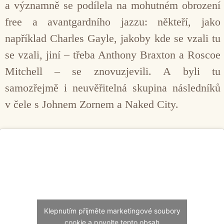
a významně se podílela na mohutném obrození
free a avantgardního jazzu: někteří, jako
například Charles Gayle, jakoby kde se vzali tu
se vzali, jiní – třeba Anthony Braxton a Roscoe
Mitchell – se znovuzjevili. A byli tu
samozřejmě i neuvěřitelná skupina následníků
v čele s Johnem Zornem a Naked City.
Klepnutím přijměte marketingové soubory
cookie a povolte tento obsah