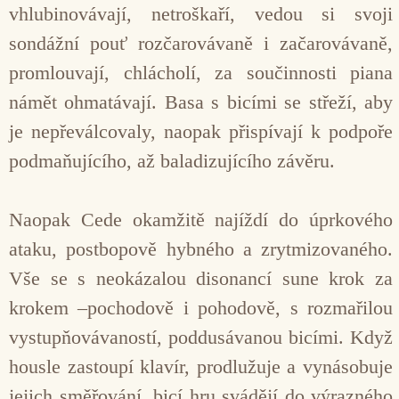
vhlubinovávají, netroškaří, vedou si svoji
sondážní pouť rozčarovávaně i začarovávaně,
promlouvají, chlácholí, za součinnosti piana
námět ohmatávají. Basa s bicími se střeží, aby
je nepřeválcovaly, naopak přispívají k podpoře
podmaňujícího, až baladizujícího závěru.
Naopak Cede okamžitě najíždí do úprkového
ataku, postbopově hybného a zrytmizovaného.
Vše se s neokázalou disonancí sune krok za
krokem –pochodově i pohodově, s rozmařilou
vystupňovávaností, poddusávanou bicími. Když
housle zastoupí klavír, prodlužuje a vynásobuje
jejich směřování, bicí hru svádějí do výrazného