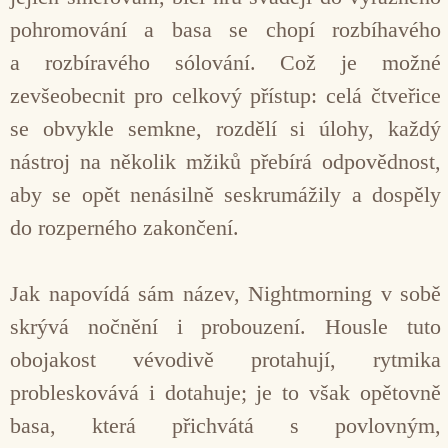
pohromování a basa se chopí rozbíhavého
a rozbíravého sólování. Což je možné
zevšeobecnit pro celkový přístup: celá čtveřice
se obvykle semkne, rozdělí si úlohy, každý
nástroj na několik mžiků přebírá odpovědnost,
aby se opět nenásilně seskrumážily a dospěly
do rozperného zakončení.
Jak napovídá sám název, Nightmorning v sobě
skrývá nočnění i probouzení. Housle tuto
obojakost vévodivě protahují, rytmika
probleskovává i dotahuje; je to však opětovně
basa, která přichvátá s povlovným,