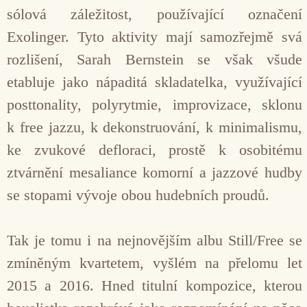
sólová záležitost, používající označení
Exolinger. Tyto aktivity mají samozřejmě svá
rozlišení, Sarah Bernstein se však všude
etabluje jako nápaditá skladatelka, využívající
posttonality, polyrytmie, improvizace, sklonu
k free jazzu, k dekonstruování, k minimalismu,
ke zvukové defloraci, prostě k osobitému
ztvárnění mesaliance komorní a jazzové hudby
se stopami vývoje obou hudebních proudů.
Tak je tomu i na nejnovějším albu Still/Free se
zmíněným kvartetem, vyšlém na přelomu let
2015 a 2016. Hned titulní kompozice, kterou