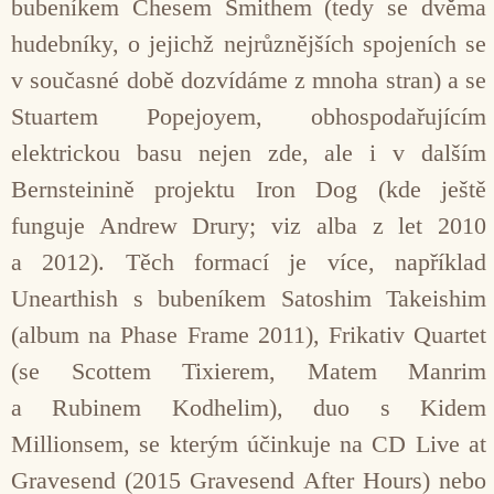
bubeníkem Chesem Smithem (tedy se dvěma
hudebníky, o jejichž nejrůznějších spojeních se
v současné době dozvídáme z mnoha stran) a se
Stuartem Popejoyem, obhospodařujícím
elektrickou basu nejen zde, ale i v dalším
Bernsteinině projektu Iron Dog (kde ještě
funguje Andrew Drury; viz alba z let 2010
a 2012). Těch formací je více, například
Unearthish s bubeníkem Satoshim Takeishim
(album na Phase Frame 2011), Frikativ Quartet
(se Scottem Tixierem, Matem Manrim
a Rubinem Kodhelim), duo s Kidem
Millionsem, se kterým účinkuje na CD Live at
Gravesend (2015 Gravesend After Hours) nebo