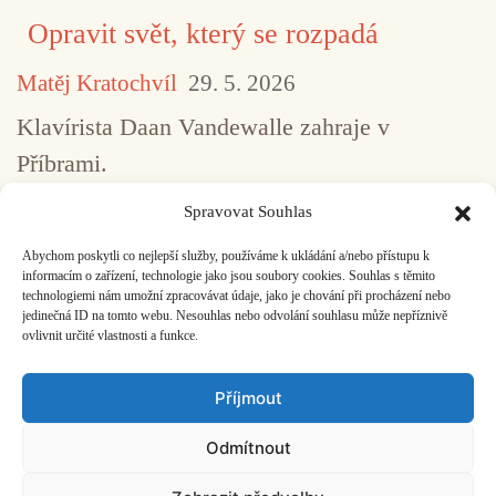
Opravit svět, který se rozpadá
Matěj Kratochvíl
29. 5. 2026
Klavírista Daan Vandewalle zahraje v
Příbrami.
Spravovat Souhlas
Abychom poskytli co nejlepší služby, používáme k ukládání a/nebo přístupu k
...
1
2
3
4
5
517
informacím o zařízení, technologie jako jsou soubory cookies. Souhlas s těmito
technologiemi nám umožní zpracovávat údaje, jako je chování při procházení nebo
jedinečná ID na tomto webu. Nesouhlas nebo odvolání souhlasu může nepříznivě
ovlivnit určité vlastnosti a funkce.
Facebook
Bandcamp
Mail
Příjmout
Odmítnout