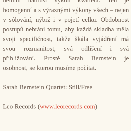
nemíní nadrůst výkon kvarteta. Ten je
homogenní a s výraznými výkony všech – nejen
v sólování, nýbrž i v pojetí celku. Obdobnost
postupů nebrání tomu, aby každá skladba měla
svoji specifičnost, takže škála vyjádření má
svou rozmanitost, svá odlišení i svá
přibližování. Prostě Sarah Bernstein je
osobnost, se kterou musíme počítat.
Sarah Bernstein Quartet: Still/Free
Leo Records (
www.leorecords.com
)