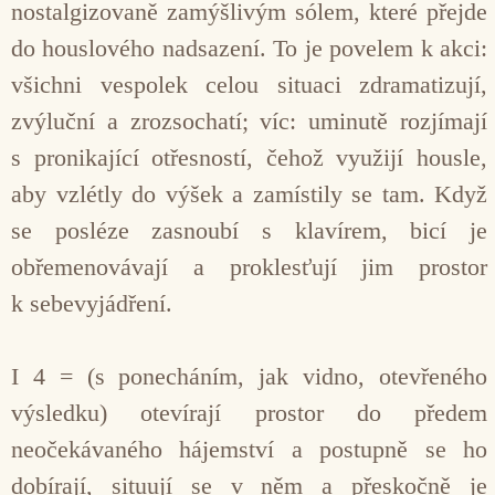
nostalgizovaně zamýšlivým sólem, které přejde
do houslového nadsazení. To je povelem k akci:
všichni vespolek celou situaci zdramatizují,
zvýluční a zrozsochatí; víc: uminutě rozjímají
s pronikající otřesností, čehož využijí housle,
aby vzlétly do výšek a zamístily se tam. Když
se posléze zasnoubí s klavírem, bicí je
obřemenovávají a proklesťují jim prostor
k sebevyjádření.
I 4 = (s ponecháním, jak vidno, otevřeného
výsledku) otevírají prostor do předem
neočekávaného hájemství a postupně se ho
dobírají, situují se v něm a přeskočně je