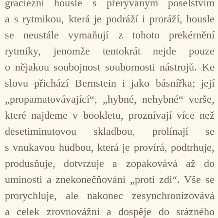
graciézní housle s přerývaným poselstvím
a s rytmikou, která je podráží i proráží, housle
se neustále vymaňují z tohoto prekérnění
rytmiky, jenomže tentokrát nejde pouze
o nějakou soubojnost soubornosti nástrojů. Ke
slovu přichází Bernstein i jako básnířka; její
„propamatovávající“, „hybné, nehybné“ verše,
které najdeme v bookletu, proznívají více než
desetiminutovou skladbou, prolínají se
s vnukavou hudbou, která je provírá, podtrhuje,
produsňuje, dotvrzuje a zopakovává až do
uminosti a znekonečňování „proti zdi“. Vše se
prorychluje, ale nakonec zesynchronizovává
a celek zrovnovážní a dospěje do srázného