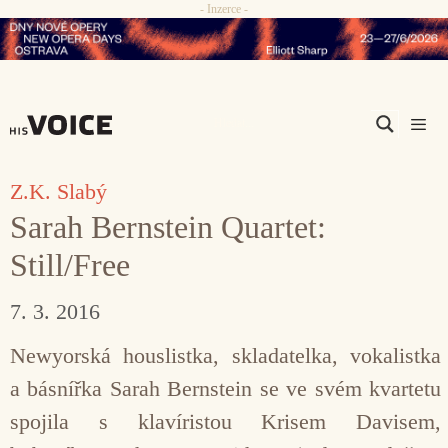
- Inzerce -
Přeskočit
na
obsah
Men
Z.K. Slabý
Sarah Bernstein Quartet:
Still/Free
7. 3. 2016
Newyorská houslistka, skladatelka, vokalistka
a básnířka Sarah Bernstein se ve svém kvartetu
spojila s klavíristou Krisem Davisem,