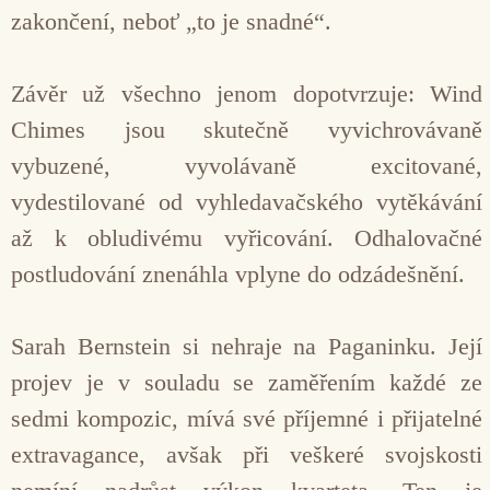
zakončení, neboť „to je snadné“.
Závěr už všechno jenom dopotvrzuje: Wind
Chimes jsou skutečně vyvichrovávaně
vybuzené, vyvolávaně excitované,
vydestilované od vyhledavačského vytěkávání
až k obludivému vyřicování. Odhalovačné
postludování znenáhla vplyne do odzádešnění.
Sarah Bernstein si nehraje na Paganinku. Její
projev je v souladu se zaměřením každé ze
sedmi kompozic, mívá své příjemné i přijatelné
extravagance, avšak při veškeré svojskosti