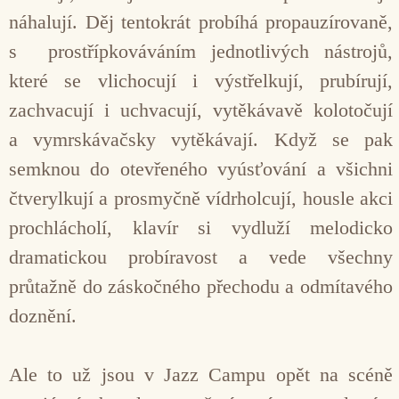
náhalují. Děj tentokrát probíhá propauzírovaně,
s prostřípkováváním jednotlivých nástrojů,
které se vlichocují i výstřelkují, prubírují,
zachvacují i uchvacují, vytěkávavě kolotočují
a vymrskávačsky vytěkávají. Když se pak
semknou do otevřeného vyúsťování a všichni
čtverylkují a prosmyčně vídrholcují, housle akci
prochlácholí, klavír si vydluží melodicko
dramatickou probíravost a vede všechny
průtažně do záskočného přechodu a odmítavého
doznění.
Ale to už jsou v Jazz Campu opět na scéně