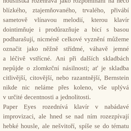
houslistka rozehrává jako rozpomínání na něco
blízkého, ztajemňovaného, trvalého, přivábí
sametově vlínavou melodií, kterou klavír
dointimňuje i prodůrazňuje a bicí s basou
podharašují, nicméně celkové vyznění můžeme
označit jako něžně střídmé, váhavě jemné
a léčivě vstřícné. Ani při dalších skladbách
nepůjde o zlomkrční násilnosti; ať je skladba
citlivější, citovější, nebo razantnější, Bernstein
nikde nic neláme přes koleno, vše uplývá
v určité decentnosti a jednolitosti.
Paper Eyes rozednívá klavír v nabádavé
improvizaci, ale hned se nad ním rozezpívají
hebké housle, ale nešvitoří, spíše se do tématu