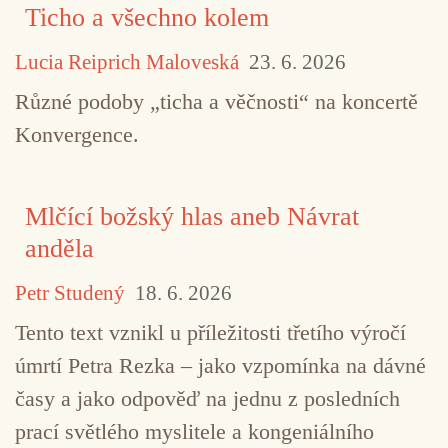
Ticho a všechno kolem
Lucia Reiprich Maloveská
23. 6. 2026
Různé podoby „ticha a věčnosti“ na koncertě
TAGY
free jazz
improvizace
jazz
Leo Rec
Konvergence.
Sarah Bernstein
Mlčící božský hlas aneb Návrat
anděla
Petr Studený
18. 6. 2026
Tento text vznikl u příležitosti třetího výročí
úmrtí Petra Rezka – jako vzpomínka na dávné
časy a jako odpověď na jednu z posledních
prací světlého myslitele a kongeniálního