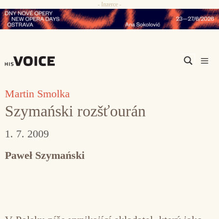
- Inzerce -
Přeskočit
na
obsah
Men
Martin Smolka
Szymański rozšťourán
1. 7. 2009
Paweł Szymański