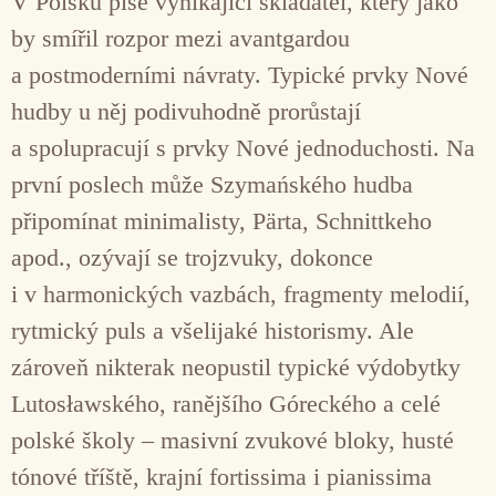
V Polsku píše vynikající skladatel, který jako
by smířil rozpor mezi avantgardou
a postmoderními návraty. Typické prvky Nové
hudby u něj podivuhodně prorůstají
a spolupracují s prvky Nové jednoduchosti. Na
první poslech může Szymańského hudba
připomínat minimalisty, Pärta, Schnittkeho
apod., ozývají se trojzvuky, dokonce
i v harmonických vazbách, fragmenty melodií,
rytmický puls a všelijaké historismy. Ale
zároveň nikterak neopustil typické výdobytky
Lutosławského, ranějšího Góreckého a celé
polské školy – masivní zvukové bloky, husté
tónové tříště, krajní fortissima i pianissima