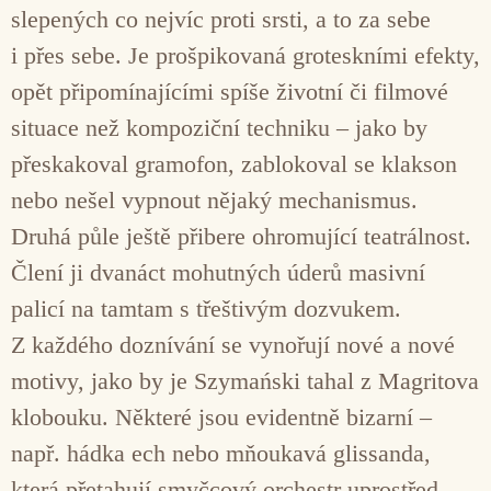
slepených co nejvíc proti srsti, a to za sebe
i přes sebe. Je prošpikovaná groteskními efekty,
opět připomínajícími spíše životní či filmové
situace než kompoziční techniku – jako by
přeskakoval gramofon, zablokoval se klakson
nebo nešel vypnout nějaký mechanismus.
Druhá půle ještě přibere ohromující teatrálnost.
Člení ji dvanáct mohutných úderů masivní
palicí na tamtam s třeštivým dozvukem.
Z každého doznívání se vynořují nové a nové
motivy, jako by je Szymański tahal z Magritova
klobouku. Některé jsou evidentně bizarní –
např. hádka ech nebo mňoukavá glissanda,
která přetahují smyčcový orchestr uprostřed