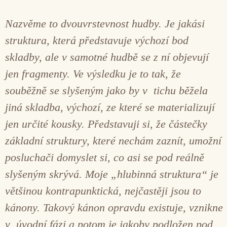
Nazvěme to dvouvrstevnost hudby. Je jakási
struktura, která představuje výchozí bod
skladby, ale v samotné hudbě se z ní objevují
jen fragmenty. Ve výsledku je to tak, že
souběžně se slyšeným jako by v tichu běžela
jiná skladba, výchozí, ze které se materializují
jen určité kousky. Představuji si, že částečky
základní struktury, které nechám zaznít, umožní
posluchači domyslet si, co asi se pod reálně
slyšeným skrývá. Moje „hlubinná struktura“ je
většinou kontrapunktická, nejčastěji jsou to
kánony. Takový kánon opravdu existuje, vznikne
v úvodní fázi a potom je jakoby podložen pod