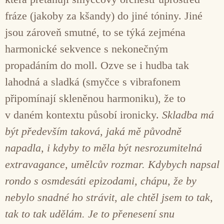
fráze (jakoby za kšandy) do jiné tóniny. Jiné
jsou zároveň smutné, to se týká zejména
harmonické sekvence s nekonečným
propadáním do moll. Ozve se i hudba tak
lahodná a sladká (smyčce s vibrafonem
připomínají skleněnou harmoniku), že to
v daném kontextu působí ironicky.
Skladba má
být především taková, jaká mě původně
napadla, i kdyby to měla být nesrozumitelná
extravagance, umělcův rozmar. Kdybych napsal
rondo s osmdesáti epizodami, chápu, že by
nebylo snadné ho strávit, ale chtěl jsem to tak,
tak to tak udělám. Je to přenesení snu