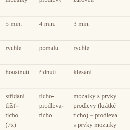
5 min.
4 min.
3 min.
rychle
pomalu
rychle
houstnutí
řídnutí
klesání
střídání
ticho-
mozaiky s prvky
tříšť-
prodleva-
prodlevy (krátké
ticho
ticho
ticho) – prodleva
(7x)
s prvky mozaiky