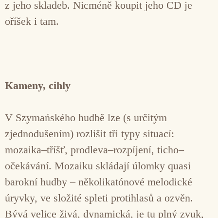
z jeho skladeb. Nicméně koupit jeho CD je
oříšek i tam.
Kameny, cihly
V Szymańského hudbě lze (s určitým
zjednodušením) rozlišit tři typy situací:
mozaika–tříšť, prodleva–rozpíjení, ticho–
očekávání. Mozaiku skládají úlomky quasi
barokní hudby – několikatónové melodické
úryvky, ve složité spleti protihlasů a ozvěn.
Bývá velice živá, dynamická, je tu plný zvuk,