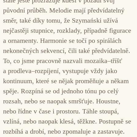
stále ještě prozrazuje kdesi v pozadí svůj
původní průběh. Melodie mají předvídatelný
směr, také díky tomu, že Szymański užívá
nejčastěji stupnice, rozklady, případně figurace
a ornamenty. Harmonie se točí po spirálách
nekonečných sekvencí, čili také předvídatelně.
To, co jsme pracovně nazvali mozaika–tříšť
a prodleva–rozpíjení, vystupuje vždy jako
kontinuum, které se nějak proměňuje a někam
spěje. Rozpíná se od jednoho tónu po celý
rozsah, nebo se naopak smršťuje. Houstne,
nebo řídne v čase i prostoru. Táhle stoupá,
vzlíná, nebo naopak klesá, těžkne. Postupně se
rozbíhá a drobí, nebo zpomaluje a zastavuje.