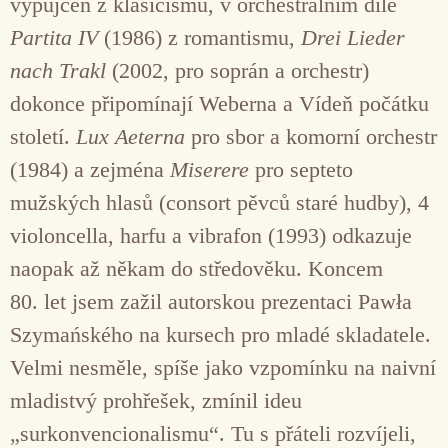
vypůjčen z klasicismu, v orchestrálním díle
Partita IV
(1986) z romantismu,
Drei Lieder
nach Trakl
(2002, pro soprán a orchestr)
dokonce připomínají Weberna a Vídeň počátku
století.
Lux Aeterna
pro sbor a komorní orchestr
(1984) a zejména
Miserere
pro septeto
mužských hlasů (consort pěvců staré hudby), 4
violoncella, harfu a vibrafon (1993) odkazuje
naopak až někam do středověku. Koncem
80. let jsem zažil autorskou prezentaci Pawła
Szymańského na kursech pro mladé skladatele.
Velmi nesměle, spíše jako vzpomínku na naivní
mladistvý prohřešek, zmínil ideu
„surkonvencionalismu“. Tu s přáteli rozvíjeli,