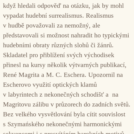
když hledali odpověď na otázku, jak by mohl
vypadat hudební surrealismus. Realismus
v hudbě považovali za nemožný, ale
představovali si možnost nahradit ho typickými
hudebními obraty různých slohů či žánrů.
Skladatel pro přiblížení svých východisek
přinesl na kursy několik výtvarných publikací,
René Magrita a M. C. Eschera. Upozornil na
Escherovo využití optických klamů
v labyrintech z nekonečných schodišť a na
Magritovu zálibu v průzorech do zadních světů.
Bez velkého vysvětlování byla cítit souvislost
s Szymańského nekonečnými harmonickými
sekvencemi i s prosvítáním barokních motivů