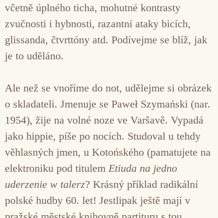
včetně úplného ticha, mohutné kontrasty
zvučnosti i hybnosti, razantní ataky bicích,
glissanda, čtvrttóny atd. Podívejme se blíž, jak
je to uděláno.
Ale než se vnoříme do not, udělejme si obrázek
o skladateli. Jmenuje se Paweł Szymański (nar.
1954), žije na volné noze ve Varšavě. Vypadá
jako hippie, píše po nocích. Studoval u tehdy
věhlasných jmen, u Kotońského (pamatujete na
elektroniku pod titulem
Etiuda na jedno
uderzenie w talerz
? Krásný příklad radikální
polské hudby 60. let! Jestlipak ještě mají v
pražské městské knihovně partituru s tou