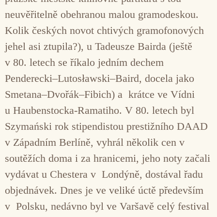
neuvěřitelně obehranou malou gramodeskou.
Kolik českých novot chtivých gramofonových
jehel asi ztupila?), u Tadeusze Bairda (ještě
v 80. letech se říkalo jedním dechem
Penderecki–Lutosławski–Baird, docela jako
Smetana–Dvořák–Fibich) a krátce ve Vídni
u Haubenstocka-Ramatiho. V 80. letech byl
Szymański rok stipendistou prestižního DAAD
v Západním Berlíně, vyhrál několik cen v
soutěžích doma i za hranicemi, jeho noty začali
vydávat u Chestera v Londýně, dostával řadu
objednávek. Dnes je ve veliké úctě především
v Polsku, nedávno byl ve Varšavě celý festival