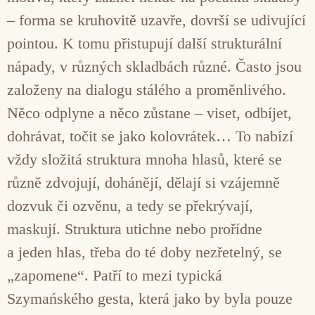
– forma se kruhovitě uzavře, dovrší se udivující
pointou. K tomu přistupují další strukturální
nápady, v různých skladbách různé. Často jsou
založeny na dialogu stálého a proměnlivého.
Něco odplyne a něco zůstane – viset, odbíjet,
dohrávat, točit se jako kolovrátek… To nabízí
vždy složitá struktura mnoha hlasů, které se
různě zdvojují, dohánějí, dělají si vzájemně
dozvuk či ozvěnu, a tedy se překrývají,
maskují. Struktura utichne nebo prořídne
a jeden hlas, třeba do té doby nezřetelný, se
„zapomene“. Patří to mezi typická
Szymańského gesta, která jako by byla pouze