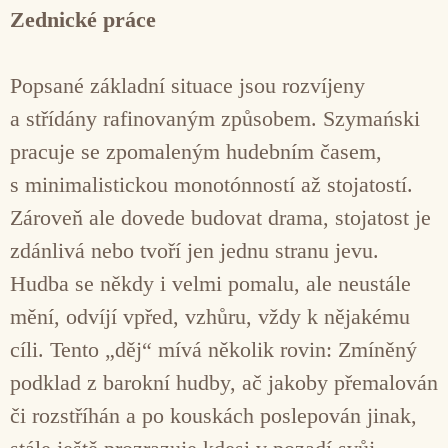
Zednické práce
Popsané základní situace jsou rozvíjeny
a střídány rafinovaným způsobem. Szymański
pracuje se zpomaleným hudebním časem,
s minimalistickou monotónností až stojatostí.
Zároveň ale dovede budovat drama, stojatost je
zdánlivá nebo tvoří jen jednu stranu jevu.
Hudba se někdy i velmi pomalu, ale neustále
mění, odvíjí vpřed, vzhůru, vždy k nějakému
cíli. Tento „děj“ mívá několik rovin: Zmíněný
podklad z barokní hudby, ač jakoby přemalován
či rozstříhán a po kouskách poslepován jinak,