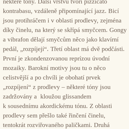
některé tóny. Další vrstvu tvoří pizzicato
kontrabasu, vzdáleně připomínající jazz. Bicí
jsou protihráčem i v oblasti prodlevy, zejména
díky činelu, na který se skřípá smyčcem. Gongy
a vibrafon dělají smyčcům něco jako klavírní
pedál, „rozpíjejí“. Třetí oblast má dvě podčásti.
První je zkondenzovanou reprízou úvodní
mozaiky. Barokní motivy jsou tu o něco
celistvější a po chvíli je obohatí prvek
„rozpíjení“ z prodlevy – některé tóny jsou
zadržovány a kloužou glissandem
k sousednímu akordickému tónu. Z oblasti
prodlevy sem přešlo také řinčení činelu,
tentokrát rozviřovaného paličkami. Druhá