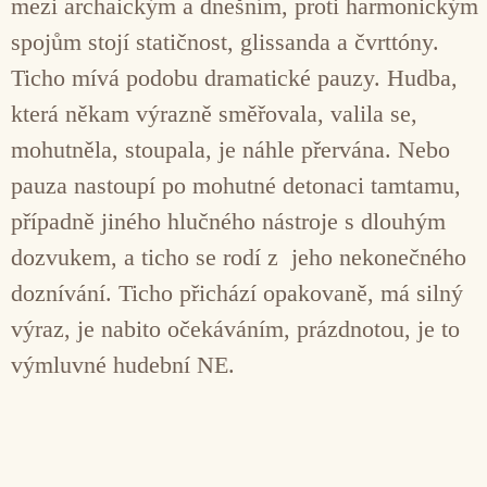
mezi archaickým a dnešním, proti harmonickým
spojům stojí statičnost, glissanda a čvrttóny.
Ticho mívá podobu dramatické pauzy. Hudba,
která někam výrazně směřovala, valila se,
mohutněla, stoupala, je náhle přervána. Nebo
pauza nastoupí po mohutné detonaci tamtamu,
případně jiného hlučného nástroje s dlouhým
dozvukem, a ticho se rodí z jeho nekonečného
doznívání. Ticho přichází opakovaně, má silný
výraz, je nabito očekáváním, prázdnotou, je to
výmluvné hudební NE.