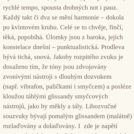
rychlé tempo, spousta drobných not i pauz.
Každý takt či dva se mění harmonie – dokola
po kvintovém kruhu. Celé se to chvěje, řinčí,
těká, popobíhá. Úlomky jsou z baroka, jejich
konstelace dnešní – punktualistická. Prodleva
bývá tichá, snová. Jakoby rozpitého zvuku je
dosaženo tím, že tóny jsou zdvojovány
zvonivými nástroji s dlouhým dozvukem
(např. vibrafon, paličkami i smyčcem) a posléze
kloužou táhlými glissandy smyčcových
nástrojů, jako by měkly a tály. Libozvučné
souzvuky bývají pomalým glissandem (malátně)
rozlaďovány a dolaďovány. I zde je napětí