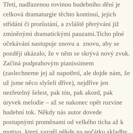
Třetí, nadřazenou rovinou hudebního dění je
celková dramaturgie těchto kontinuí, jejich
střídání či prorůstání, a zvláště přerývání již
zmíněnými dramatickými pauzami.Ticho plné
očekávání nastupuje znovu a znovu, aby se
později ukázalo, že v něm se skrývá nový zvuk.
Začíná podprahovým pianissimem
(zaslechneme jej až napotřetí, ale dojde nám, že
už jsme něco slyšeli dříve), nejdříve jen
nezřetelný šelest, pak tón, pak akord, pak
úryvek melodie – až se nakonec opět rozvine
hudební tok. Někdy nás autor dovede
postupnými proměnami od velkého ticha až k
motivu, který zazněl někde na počátku skladby