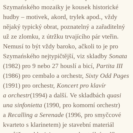
Szymańského mozaiky je kousek historické
hudby – motivek, akord, trylek apod., vždy
nějaký typický obrat, poznatelný a zařaditelný
už ze zlomku, z útržku trvajícího pár vteřin.
Nemusí to být vždy baroko, ačkoli to je pro
Szymańského nejtypičtější, viz skladby
Sonata
(1982) pro 9 nebo 27 houslí a bicí,
Partita III
(1986) pro cembalo a orchestr,
Sixty Odd Pages
(1991) pro orchestr,
Koncert pro klavír
a orchestr
(1994) a další. Ve skladbách
quasi
una sinfonietta
(1990, pro komorní orchestr)
a
Recalling a Serenade
(1996, pro smyčcové
kvarteto s klarinetem) je stavební materiál