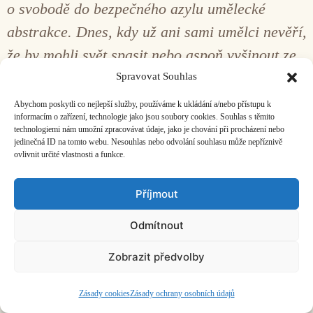
o svobodě do bezpečného azylu umělecké
abstrakce. Dnes, kdy už ani sami umělci nevěří,
že by mohli svět spasit nebo aspoň vyšinout ze
zaběhnutých kolejí, neriskuji neomezenou
Spravovat Souhlas
svobodou v tvorbě víc než jednu neškodnou
Abychom poskytli co nejlepší služby, používáme k ukládání a/nebo přístupu k
informacím o zařízení, technologie jako jsou soubory cookies. Souhlas s těmito
sankci – totiž nepochopení.
technologiemi nám umožní zpracovávat údaje, jako je chování při procházení nebo
jedinečná ID na tomto webu. Nesouhlas nebo odvolání souhlasu může nepříznivě
ovlivnit určité vlastnosti a funkce.
Příjmout
Stojící domy II
Odmítnout
Zobrazit předvolby
Kdybych měl vybrat, co z Szymańského díla
nejvíce doporučit, asi bych zvolil především
Zásady cookies
Zásady ochrany osobních údajů
práce z desetiletí 1986–96. Szymański se