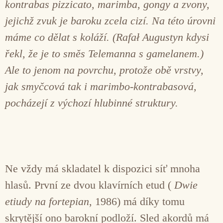
kontrabas pizzicato, marimba, gongy a zvony,
jejichž zvuk je baroku zcela cizí. Na této úrovni
máme co dělat s koláží. (Rafał Augustyn kdysi
řekl, že je to směs Telemanna s gamelanem.)
Ale to jenom na povrchu, protože obě vrstvy,
jak smyčcová tak i marimbo-kontrabasová,
pocházejí z výchozí hlubinné struktury.
Ne vždy má skladatel k dispozici síť mnoha
hlasů. První ze dvou klavírních etud (
Dwie
etiudy na fortepian
, 1986) má díky tomu
skrytější ono barokní podloží. Sled akordů má