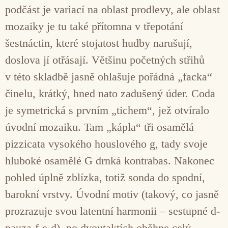
podčást je variací na oblast prodlevy, ale oblast
mozaiky je tu také přítomna v třepotání
šestnáctin, které stojatost hudby narušují,
doslova jí otřásají. Většinu početných střihů
v této skladbě jasně ohlašuje pořádná „facka“
činelu, krátký, hned nato zadušený úder. Coda
je symetrická s prvním „tichem“, jež otvíralo
úvodní mozaiku. Tam „kápla“ tři osamělá
pizzicata vysokého houslového g, tady svoje
hluboké osamělé G drnká kontrabas. Nakonec
pohled úplně zblízka, totiž sonda do spodní,
barokní vrstvy. Úvodní motiv (takový, co jasně
prozrazuje svou latentní harmonii – sestupné d-
pauza-f-e-d), po dvoutaktích oběhne celý