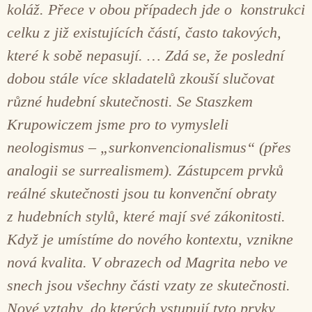
koláž. Přece v obou případech jde o konstrukci
celku z již existujících částí, často takových,
které k sobě nepasují. … Zdá se, že poslední
dobou stále více skladatelů zkouší slučovat
různé hudební skutečnosti. Se Staszkem
Krupowiczem jsme pro to vymysleli
neologismus – „surkonvencionalismus“ (přes
analogii se surrealismem). Zástupcem prvků
reálné skutečnosti jsou tu konvenční obraty
z hudebních stylů, které mají své zákonitosti.
Když je umístíme do nového kontextu, vznikne
nová kvalita. V obrazech od Magrita nebo ve
snech jsou všechny části vzaty ze skutečnosti.
Nové vztahy, do kterých vstupují tyto prvky,