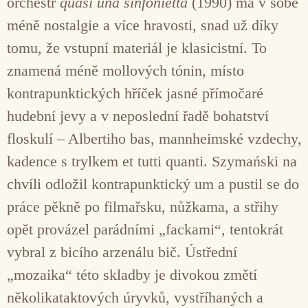
orchestr
quasi una sinfonietta
(1990) má v sobě
méně nostalgie a více hravosti, snad už díky
tomu, že vstupní materiál je klasicistní. To
znamená méně mollových tónin, místo
kontrapunktických hříček jasné přímočaré
hudební jevy a v neposlední řadě bohatství
floskulí – Albertiho bas, mannheimské vzdechy,
kadence s trylkem et tutti quanti. Szymański na
chvíli odložil kontrapunktický um a pustil se do
práce pěkně po filmařsku, nůžkama, a střihy
opět provázel parádními „fackami“, tentokrát
vybral z bicího arzenálu bič. Ústřední
„mozaika“ této skladby je divokou změtí
několikataktových úryvků, vystříhaných a