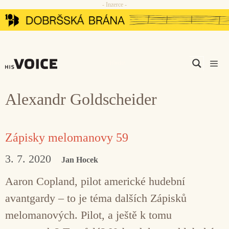
- Inzerce -
Přeskočit
na
obsah
Men
Alexandr Goldscheider
Zápisky melomanovy 59
3. 7. 2020
Jan Hocek
Aaron Copland, pilot americké hudební
avantgardy – to je téma dalších Zápisků
melomanových. Pilot, a ještě k tomu