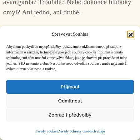
avantgarda? Troufalé? Nebo dokonce hluboký
omyl? Ani jedno, ani druhé.
Facebook
Bandcamp
Mail
Spravovat Souhlas
Abychom poskytli co nejlepší služby, používáme k ukládání a/nebo přístupu k
informacím o zařízení, technologie jako jsou soubory cookies. Souhlas s těmito
technologiemi nám umožní zpracovávat údaje, jako je chování při procházení nebo
jedinečná ID na tomto webu. Nesouhlas nebo odvolání souhlasu může nepříznivě
ovlivnit určité vlastnosti a funkce.
ČASOPIS O JINÉ HUDBĚ | vydává
Hudební informační středisko
|
založeno 2001 | Kontaktujte nás:
info@hisvoice.cz
Příjmout
©2026 HISvoice – design a admin
Atelier Dokument
Odmítnout
Zobrazit předvolby
Zásady cookies
Zásady ochrany osobních údajů