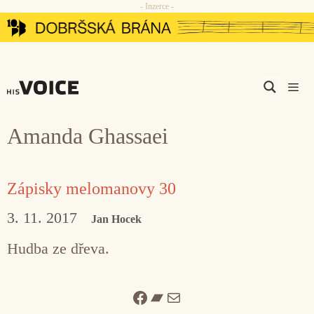
- Inzerce -
Přeskočit
na
obsah
Men
Amanda Ghassaei
Zápisky melomanovy 30
3. 11. 2017
Jan Hocek
Hudba ze dřeva.
Facebook
Bandcamp
Mail