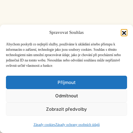
Spravovat Souhlas
ČASOPIS O JINÉ HUDBĚ | vydává
Hudební informační středisko
|
založeno 2001 | Kontaktujte nás:
info@hisvoice.cz
Abychom poskytli co nejlepší služby, používáme k ukládání a/nebo přístupu k
©2026 HISvoice – design a admin
Atelier Dokument
informacím o zařízení, technologie jako jsou soubory cookies. Souhlas s těmito
technologiemi nám umožní zpracovávat údaje, jako je chování při procházení nebo
jedinečná ID na tomto webu. Nesouhlas nebo odvolání souhlasu může nepříznivě
ovlivnit určité vlastnosti a funkce.
Příjmout
Odmítnout
Zobrazit předvolby
Zásady cookies
Zásady ochrany osobních údajů