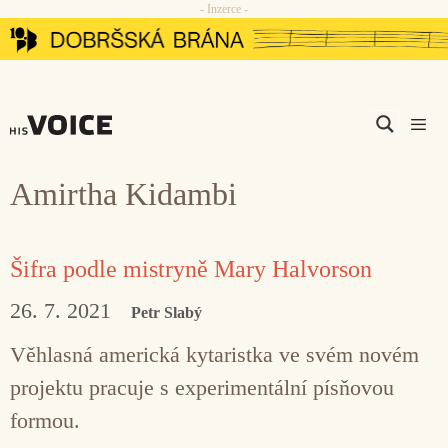
- Inzerce -
Přeskočit
na
obsah
Men
Amirtha Kidambi
Šifra podle mistryně Mary Halvorson
26. 7. 2021
Petr Slabý
Věhlasná americká kytaristka ve svém novém
projektu pracuje s experimentální písňovou
formou.