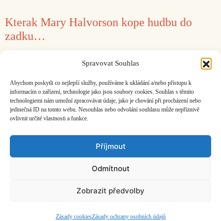
Kterak Mary Halvorson kope hudbu do
zadku…
10. 7. 2018
Jan Hocek
Spravovat Souhlas
„Je to šílené. Nemám pocit, že jsem nejlepší
Abychom poskytli co nejlepší služby, používáme k ukládání a/nebo přístupu k
kytarista.“
informacím o zařízení, technologie jako jsou soubory cookies. Souhlas s těmito
technologiemi nám umožní zpracovávat údaje, jako je chování při procházení nebo
jedinečná ID na tomto webu. Nesouhlas nebo odvolání souhlasu může nepříznivě
ovlivnit určité vlastnosti a funkce.
Facebook
Bandcamp
Mail
Příjmout
Odmítnout
Zobrazit předvolby
ČASOPIS O JINÉ HUDBĚ | vydává
Hudební informační středisko
|
založeno 2001 | Kontaktujte nás:
info@hisvoice.cz
©2026 HISvoice – design a admin
Atelier Dokument
Zásady cookies
Zásady ochrany osobních údajů