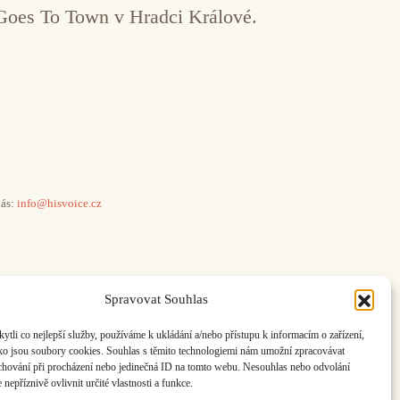
 Goes To Town v Hradci Králové.
ás:
info@hisvoice.cz
Spravovat Souhlas
li co nejlepší služby, používáme k ukládání a/nebo přístupu k informacím o zařízení,
ako jsou soubory cookies. Souhlas s těmito technologiemi nám umožní zpracovávat
e chování při procházení nebo jedinečná ID na tomto webu. Nesouhlas nebo odvolání
nepříznivě ovlivnit určité vlastnosti a funkce.