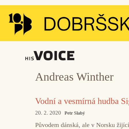
Přeskočit
na
obsah
Andreas Winther
Vodní a vesmírná hudba S
20. 2. 2020
Petr Slabý
Původem dánská, ale v Norsku žijící