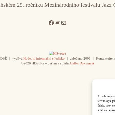
loňském 25. ročníku Mezinárodního festivalu Jazz
Facebook
Bandcamp
Mail
UDBĚ | vydává
Hudební informační středisko
| založeno 2001 | Kontaktujte n
©2026 HISvoice – design a admin
Atelier Dokument
Abychom poskyt
technologie j
údaje, jako j
souhlasu může 