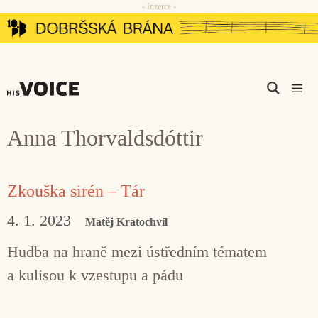
- Inzerce -
Přeskočit
na
obsah
Men
Anna Thorvaldsdóttir
Zkouška sirén – Tár
4. 1. 2023
Matěj Kratochvíl
Hudba na hraně mezi ústředním tématem
a kulisou k vzestupu a pádu