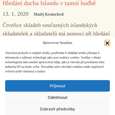
Hledání ducha Islandu v tamní hudbě
13. 1. 2020
Matěj Kratochvíl
Čtveřice skladeb současných islandských
skladatelek a skladatelů má pomoci při hledání
hudební identity ostrovní země. K jasnému
Spravovat Souhlas
zodpovězení ale není snadná cesta. Ale
Abychom poskytli co nejlepší služby, používáme k ukládání a/nebo přístupu k
odpověď možná není tak důležitá.
informacím o zařízení, technologie jako jsou soubory cookies. Souhlas s těmito
technologiemi nám umožní zpracovávat údaje, jako je chování při procházení nebo
jedinečná ID na tomto webu. Nesouhlas nebo odvolání souhlasu může nepříznivě
ovlivnit určité vlastnosti a funkce.
Facebook
Bandcamp
Mail
Příjmout
Odmítnout
Zobrazit předvolby
ČASOPIS O JINÉ HUDBĚ | vydává
Hudební informační středisko
|