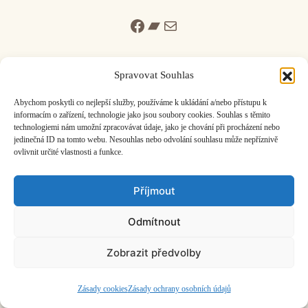
Facebook
Bandcamp
Mail
Spravovat Souhlas
Abychom poskytli co nejlepší služby, používáme k ukládání a/nebo přístupu k
informacím o zařízení, technologie jako jsou soubory cookies. Souhlas s těmito
ČASOPIS O JINÉ HUDBĚ | vydává
Hudební informační středisko
|
technologiemi nám umožní zpracovávat údaje, jako je chování při procházení nebo
založeno 2001 | Kontaktujte nás:
info@hisvoice.cz
jedinečná ID na tomto webu. Nesouhlas nebo odvolání souhlasu může nepříznivě
©2026 HISvoice – design a admin
Atelier Dokument
ovlivnit určité vlastnosti a funkce.
Příjmout
Odmítnout
Zobrazit předvolby
Zásady cookies
Zásady ochrany osobních údajů