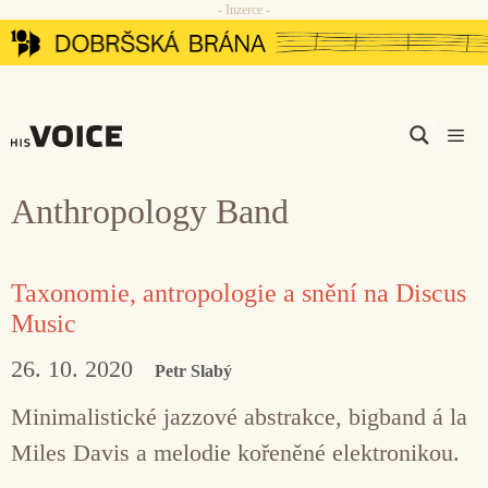
- Inzerce -
Přeskočit
na
obsah
Men
Anthropology Band
Taxonomie, antropologie a snění na Discus
Music
26. 10. 2020
Petr Slabý
Minimalistické jazzové abstrakce, bigband á la
Miles Davis a melodie kořeněné elektronikou.