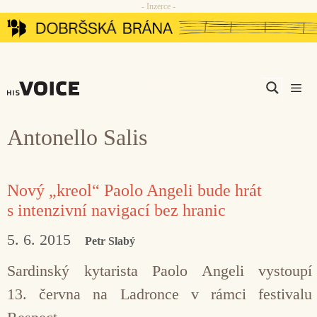
- Inzerce -
Přeskočit
na
obsah
Men
Antonello Salis
Nový „kreol“ Paolo Angeli bude hrát
s intenzivní navigací bez hranic
5. 6. 2015
Petr Slabý
Sardinský kytarista Paolo Angeli vystoupí
13. června na Ladronce v rámci festivalu