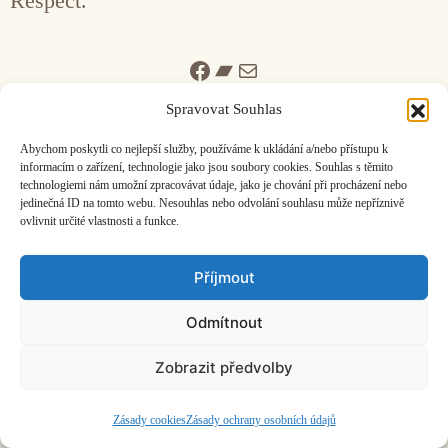
Respect.
Facebook
Bandcamp
Mail
Spravovat Souhlas
Abychom poskytli co nejlepší služby, používáme k ukládání a/nebo přístupu k
informacím o zařízení, technologie jako jsou soubory cookies. Souhlas s těmito
technologiemi nám umožní zpracovávat údaje, jako je chování při procházení nebo
jedinečná ID na tomto webu. Nesouhlas nebo odvolání souhlasu může nepříznivě
ČASOPIS O JINÉ HUDBĚ | vydává
Hudební informační středisko
|
ovlivnit určité vlastnosti a funkce.
založeno 2001 | Kontaktujte nás:
info@hisvoice.cz
©2026 HISvoice – design a admin
Atelier Dokument
Příjmout
Odmítnout
Zobrazit předvolby
Zásady cookies
Zásady ochrany osobních údajů