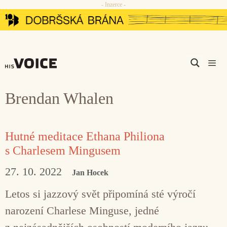
- Inzerce -
Přeskočit
na
obsah
Men
Brendan Whalen
Hutné meditace Ethana Philiona
s Charlesem Mingusem
27. 10. 2022
Jan Hocek
Letos si jazzový svět připomíná sté výročí
narození Charlese Minguse, jedné