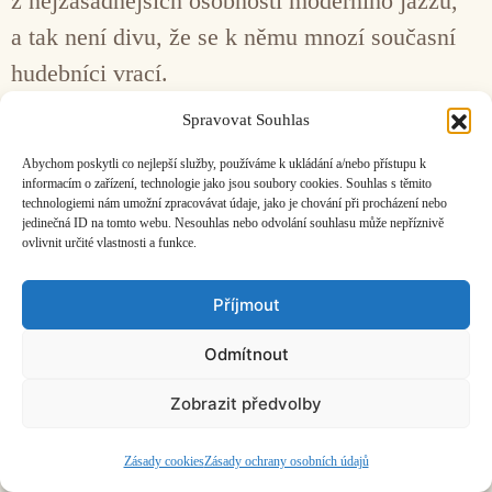
z nejzásadnějších osobností moderního jazzu,
a tak není divu, že se k němu mnozí současní
hudebníci vrací.
Spravovat Souhlas
Facebook
Bandcamp
Mail
Abychom poskytli co nejlepší služby, používáme k ukládání a/nebo přístupu k
informacím o zařízení, technologie jako jsou soubory cookies. Souhlas s těmito
technologiemi nám umožní zpracovávat údaje, jako je chování při procházení nebo
jedinečná ID na tomto webu. Nesouhlas nebo odvolání souhlasu může nepříznivě
ovlivnit určité vlastnosti a funkce.
ČASOPIS O JINÉ HUDBĚ | vydává
Hudební informační středisko
|
Příjmout
založeno 2001 | Kontaktujte nás:
info@hisvoice.cz
©2026 HISvoice – design a admin
Atelier Dokument
Odmítnout
Zobrazit předvolby
Zásady cookies
Zásady ochrany osobních údajů