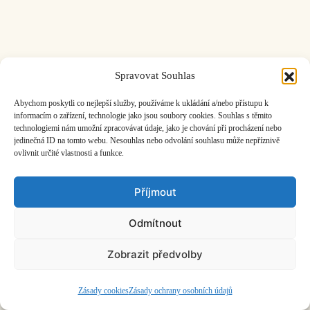
Spravovat Souhlas
ČASOPIS O JINÉ HUDBĚ | vydává
Hudební informační středisko
|
založeno 2001 | Kontaktujte nás:
info@hisvoice.cz
Abychom poskytli co nejlepší služby, používáme k ukládání a/nebo přístupu k
©2026 HISvoice – design a admin
Atelier Dokument
informacím o zařízení, technologie jako jsou soubory cookies. Souhlas s těmito
technologiemi nám umožní zpracovávat údaje, jako je chování při procházení nebo
jedinečná ID na tomto webu. Nesouhlas nebo odvolání souhlasu může nepříznivě
ovlivnit určité vlastnosti a funkce.
Příjmout
Odmítnout
Zobrazit předvolby
Zásady cookies
Zásady ochrany osobních údajů