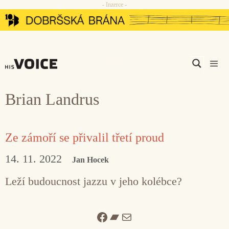
- Inzerce -
Přeskočit
na
obsah
Men
Brian Landrus
Ze zámoří se přivalil třetí proud
14. 11. 2022
Jan Hocek
Leží budoucnost jazzu v jeho kolébce?
Facebook
Bandcamp
Mail