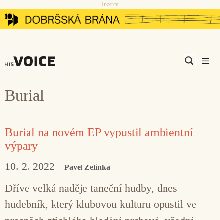
- Inzerce -
Přeskočit
na
obsah
Men
Burial
Burial na novém EP vypustil ambientní
výpary
10. 2. 2022
Pavel Zelinka
Dříve velká naděje taneční hudby, dnes
hudebník, který klubovou kulturu opustil ve