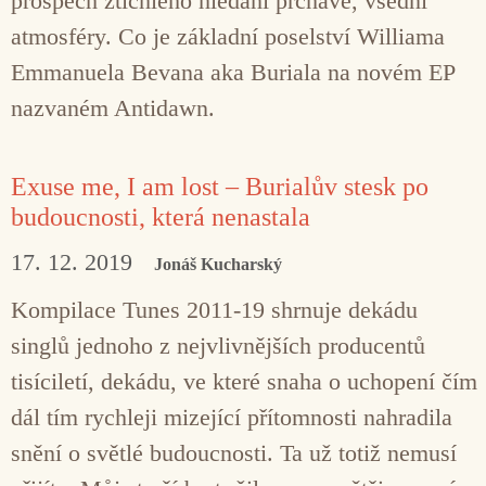
prospěch ztichlého hledání prchavé, všední
atmosféry. Co je základní poselství Williama
Emmanuela Bevana aka Buriala na novém EP
nazvaném Antidawn.
Exuse me, I am lost – Burialův stesk po
budoucnosti, která nenastala
17. 12. 2019
Jonáš Kucharský
Kompilace Tunes 2011-19 shrnuje dekádu
singlů jednoho z nejvlivnějších producentů
tisíciletí, dekádu, ve které snaha o uchopení čím
dál tím rychleji mizející přítomnosti nahradila
snění o světlé budoucnosti. Ta už totiž nemusí