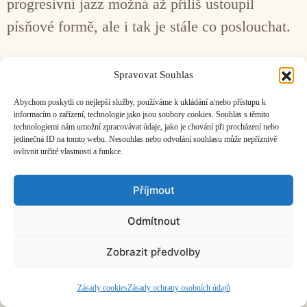
progresivní jazz možná až příliš ustoupil
písňové formě, ale i tak je stále co poslouchat.
Facebook
Bandcamp
Mail
Spravovat Souhlas
Abychom poskytli co nejlepší služby, používáme k ukládání a/nebo přístupu k
informacím o zařízení, technologie jako jsou soubory cookies. Souhlas s těmito
technologiemi nám umožní zpracovávat údaje, jako je chování při procházení nebo
jedinečná ID na tomto webu. Nesouhlas nebo odvolání souhlasu může nepříznivě
ovlivnit určité vlastnosti a funkce.
ČASOPIS O JINÉ HUDBĚ | vydává
Hudební informační středisko
|
založeno 2001 | Kontaktujte nás:
info@hisvoice.cz
Příjmout
©2026 HISvoice – design a admin
Atelier Dokument
Odmítnout
Zobrazit předvolby
Zásady cookies
Zásady ochrany osobních údajů