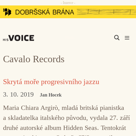
- Inzerce -
Přeskočit
na
obsah
Men
Cavalo Records
Skrytá moře progresivního jazzu
3. 10. 2019
Jan Hocek
Maria Chiara Argirò, mladá britská pianistka
a skladatelka italského původu, vydala 27. září
druhé autorské album Hidden Seas. Tentokrát