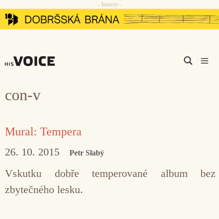
- Inzerce -
Přeskočit
na
obsah
Men
con-v
Mural: Tempera
26. 10. 2015
Petr Slabý
Vskutku dobře temperované album bez
zbytečného lesku.