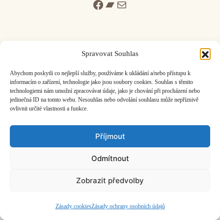
Facebook
Bandcamp
Mail
Spravovat Souhlas
ČASOPIS O JINÉ HUDBĚ | vydává
Hudební informační středisko
|
Abychom poskytli co nejlepší služby, používáme k ukládání a/nebo přístupu k
založeno 2001 | Kontaktujte nás:
info@hisvoice.cz
informacím o zařízení, technologie jako jsou soubory cookies. Souhlas s těmito
technologiemi nám umožní zpracovávat údaje, jako je chování při procházení nebo
©2026 HISvoice – design a admin
Atelier Dokument
jedinečná ID na tomto webu. Nesouhlas nebo odvolání souhlasu může nepříznivě
ovlivnit určité vlastnosti a funkce.
Příjmout
Odmítnout
Zobrazit předvolby
Zásady cookies
Zásady ochrany osobních údajů