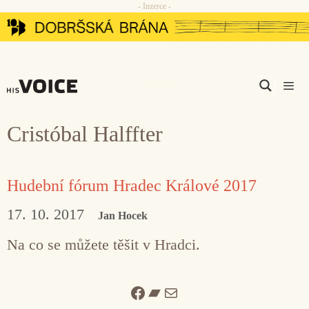
- Inzerce -
Přeskočit
na
obsah
Men
Cristóbal Halffter
Hudební fórum Hradec Králové 2017
17. 10. 2017
Jan Hocek
Na co se můžete těšit v Hradci.
Facebook
Bandcamp
Mail