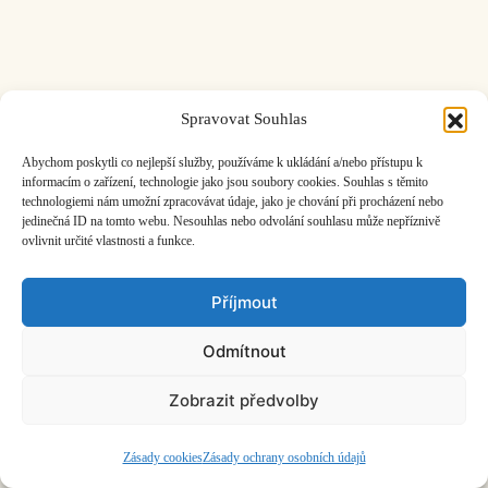
Spravovat Souhlas
ČASOPIS O JINÉ HUDBĚ | vydává
Hudební informační středisko
|
založeno 2001 | Kontaktujte nás:
info@hisvoice.cz
Abychom poskytli co nejlepší služby, používáme k ukládání a/nebo přístupu k
©2026 HISvoice – design a admin
Atelier Dokument
informacím o zařízení, technologie jako jsou soubory cookies. Souhlas s těmito
technologiemi nám umožní zpracovávat údaje, jako je chování při procházení nebo
jedinečná ID na tomto webu. Nesouhlas nebo odvolání souhlasu může nepříznivě
ovlivnit určité vlastnosti a funkce.
Příjmout
Odmítnout
Zobrazit předvolby
Zásady cookies
Zásady ochrany osobních údajů