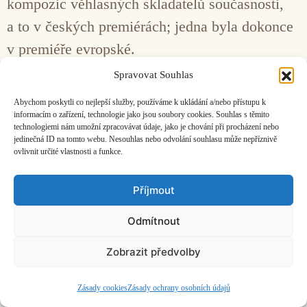
kompozic věhlasných skladatelů současnosti,
a to v českých premiérách; jedna byla dokonce
v premiéře evropské.
Spravovat Souhlas
Facebook
Bandcamp
Mail
Abychom poskytli co nejlepší služby, používáme k ukládání a/nebo přístupu k
informacím o zařízení, technologie jako jsou soubory cookies. Souhlas s těmito
technologiemi nám umožní zpracovávat údaje, jako je chování při procházení nebo
jedinečná ID na tomto webu. Nesouhlas nebo odvolání souhlasu může nepříznivě
ovlivnit určité vlastnosti a funkce.
Příjmout
ČASOPIS O JINÉ HUDBĚ | vydává
Hudební informační středisko
|
založeno 2001 | Kontaktujte nás:
info@hisvoice.cz
©2026 HISvoice – design a admin
Atelier Dokument
Odmítnout
Zobrazit předvolby
Zásady cookies
Zásady ochrany osobních údajů