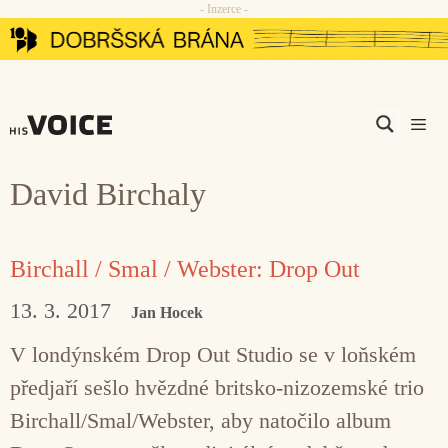
- Inzerce -
Přeskočit
na
obsah
Men
David Birchaly
Birchall / Smal / Webster: Drop Out
13. 3. 2017
Jan Hocek
V londýnském Drop Out Studio se v loňském
předjaří sešlo hvězdné britsko-nizozemské trio
Birchall/Smal/Webster, aby natočilo album