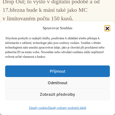
Drop Out; to vyšlo v digitální podobě a od
17.března bude k mání také jako MC
v limitovaném počtu 150 kusů.
Spravovat Souhlas
Facebook
Bandcamp
Mail
Abychom poskytli co nejlepší služby, používáme k ukládání a/nebo přístupu k
informacím o zařízení, technologie jako jsou soubory cookies. Souhlas s těmito
technologiemi nám umožní zpracovávat údaje, jako je chování při procházení nebo
jedinečná ID na tomto webu. Nesouhlas nebo odvolání souhlasu může nepříznivě
ovlivnit určité vlastnosti a funkce.
Příjmout
ČASOPIS O JINÉ HUDBĚ | vydává
Hudební informační středisko
|
založeno 2001 | Kontaktujte nás:
info@hisvoice.cz
©2026 HISvoice – design a admin
Atelier Dokument
Odmítnout
Zobrazit předvolby
Zásady cookies
Zásady ochrany osobních údajů