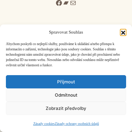
Facebook
Bandcamp
Mail
Spravovat Souhlas
ČASOPIS O JINÉ HUDBĚ | vydává
Hudební informační středisko
|
Abychom poskytli co nejlepší služby, používáme k ukládání a/nebo přístupu k
založeno 2001 | Kontaktujte nás:
info@hisvoice.cz
informacím o zařízení, technologie jako jsou soubory cookies. Souhlas s těmito
technologiemi nám umožní zpracovávat údaje, jako je chování při procházení nebo
©2026 HISvoice – design a admin
Atelier Dokument
jedinečná ID na tomto webu. Nesouhlas nebo odvolání souhlasu může nepříznivě
ovlivnit určité vlastnosti a funkce.
Příjmout
Odmítnout
Zobrazit předvolby
Zásady cookies
Zásady ochrany osobních údajů