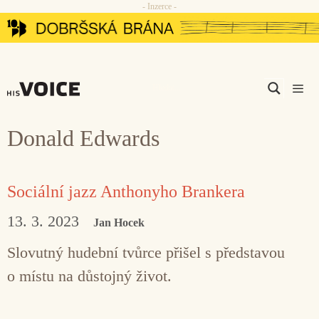
- Inzerce -
Přeskočit
na
obsah
Men
Donald Edwards
Sociální jazz Anthonyho Brankera
13. 3. 2023
Jan Hocek
Slovutný hudební tvůrce přišel s představou
o místu na důstojný život.