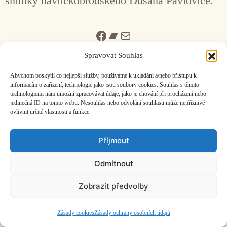
snímky havlíčkobrodského Dušana Pavloviče.
Facebook
Bandcamp
Mail
Spravovat Souhlas
Abychom poskytli co nejlepší služby, používáme k ukládání a/nebo přístupu k
informacím o zařízení, technologie jako jsou soubory cookies. Souhlas s těmito
technologiemi nám umožní zpracovávat údaje, jako je chování při procházení nebo
jedinečná ID na tomto webu. Nesouhlas nebo odvolání souhlasu může nepříznivě
ČASOPIS O JINÉ HUDBĚ | vydává
Hudební informační středisko
|
ovlivnit určité vlastnosti a funkce.
založeno 2001 | Kontaktujte nás:
info@hisvoice.cz
©2026 HISvoice – design a admin
Atelier Dokument
Příjmout
Odmítnout
Zobrazit předvolby
Zásady cookies
Zásady ochrany osobních údajů