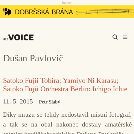
- Inzerce -
Přeskočit
na
obsah
Men
Dušan Pavlovič
Satoko Fujii Tobira: Yamiyo Ni Karasu;
Satoko Fujii Orchestra Berlin: Ichigo Ichie
11. 5. 2015
Petr Slabý
Díky mrazu se tehdy nedostavil místní fotograf,
a tak se na obal nakonec dostaly amatérské