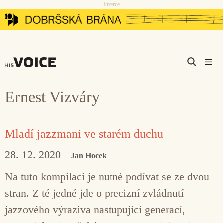
- Inzerce -
Přeskočit
na
obsah
Men
Ernest Vizváry
Mladí jazzmani ve starém duchu
28. 12. 2020
Jan Hocek
Na tuto kompilaci je nutné podívat se ze dvou
stran. Z té jedné jde o precizní zvládnutí
jazzového výraziva nastupující generací,