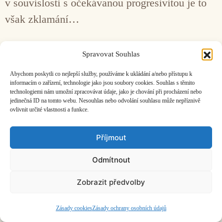
v souvislosti s očekávanou progresivitou je to
však zklamání…
Facebook
Bandcamp
Mail
Spravovat Souhlas
Abychom poskytli co nejlepší služby, používáme k ukládání a/nebo přístupu k
informacím o zařízení, technologie jako jsou soubory cookies. Souhlas s těmito
technologiemi nám umožní zpracovávat údaje, jako je chování při procházení nebo
jedinečná ID na tomto webu. Nesouhlas nebo odvolání souhlasu může nepříznivě
ovlivnit určité vlastnosti a funkce.
ČASOPIS O JINÉ HUDBĚ | vydává
Hudební informační středisko
|
založeno 2001 | Kontaktujte nás:
info@hisvoice.cz
Příjmout
©2026 HISvoice – design a admin
Atelier Dokument
Odmítnout
Zobrazit předvolby
Zásady cookies
Zásady ochrany osobních údajů