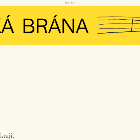
- Inzerce -
raji.