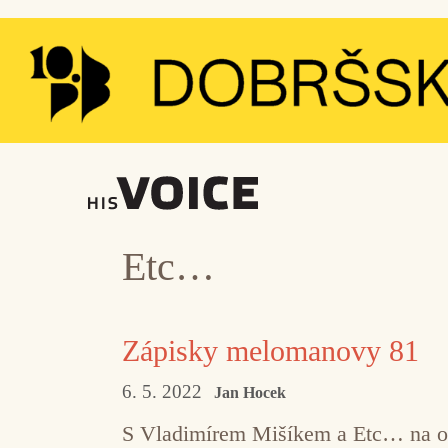
Přeskočit
na
obsah
Etc…
Zápisky melomanovy 81
6. 5. 2022
Jan Hocek
S Vladimírem Mišíkem a Etc… na ok