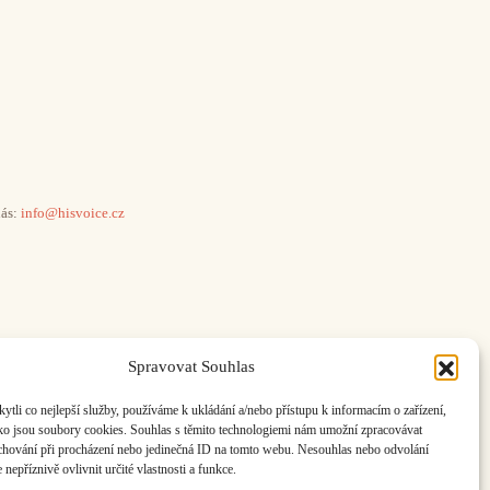
ás:
info@hisvoice.cz
Spravovat Souhlas
li co nejlepší služby, používáme k ukládání a/nebo přístupu k informacím o zařízení,
ako jsou soubory cookies. Souhlas s těmito technologiemi nám umožní zpracovávat
e chování při procházení nebo jedinečná ID na tomto webu. Nesouhlas nebo odvolání
nepříznivě ovlivnit určité vlastnosti a funkce.