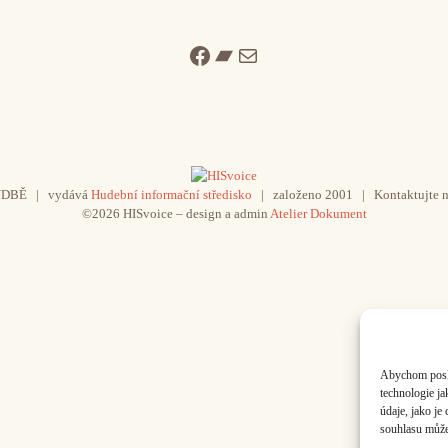
Facebook
Bandcamp
Mail
UDBĚ | vydává
Hudební informační středisko
| založeno 2001 | Kontaktujte n
©2026 HISvoice – design a admin
Atelier Dokument
Abychom poskyt
technologie j
údaje, jako j
souhlasu může 