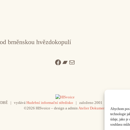
pod brněnskou hvězdokopulí
Facebook
Bandcamp
Mail
UDBĚ | vydává
Hudební informační středisko
| založeno 2001 | Kontaktujte n
©2026 HISvoice – design a admin
Atelier Dokument
Abychom poskyt
technologie j
údaje, jako j
souhlasu může 