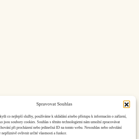
Spravovat Souhlas
ás:
info@hisvoice.cz
li co nejlepší služby, používáme k ukládání a/nebo přístupu k informacím o zařízení,
ako jsou soubory cookies. Souhlas s těmito technologiemi nám umožní zpracovávat
e chování při procházení nebo jedinečná ID na tomto webu. Nesouhlas nebo odvolání
nepříznivě ovlivnit určité vlastnosti a funkce.