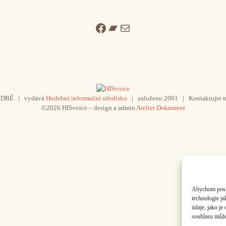
Facebook
Bandcamp
Mail
UDBĚ | vydává
Hudební informační středisko
| založeno 2001 | Kontaktujte n
©2026 HISvoice – design a admin
Atelier Dokument
Abychom poskyt
technologie j
údaje, jako j
souhlasu může 