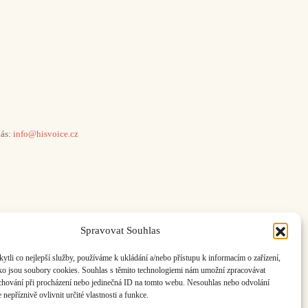
ás:
info@hisvoice.cz
Spravovat Souhlas
li co nejlepší služby, používáme k ukládání a/nebo přístupu k informacím o zařízení,
ako jsou soubory cookies. Souhlas s těmito technologiemi nám umožní zpracovávat
e chování při procházení nebo jedinečná ID na tomto webu. Nesouhlas nebo odvolání
nepříznivě ovlivnit určité vlastnosti a funkce.