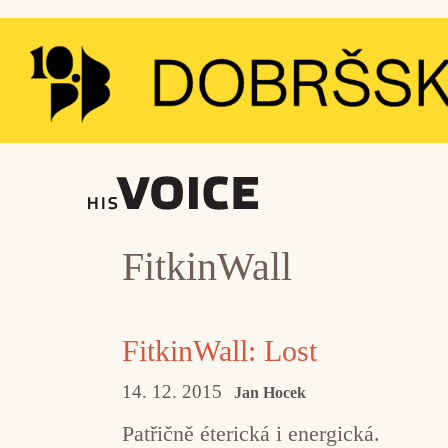
Přeskočit
na
obsah
FitkinWall
FitkinWall: Lost
14. 12. 2015
Jan Hocek
Patřičně éterická i energická.