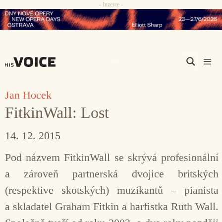
- Inzerce -
Přeskočit
na
obsah
Men
Jan Hocek
FitkinWall: Lost
14. 12. 2015
Pod názvem FitkinWall se skrývá profesionální
a zároveň partnerská dvojice britských
(respektive skotských) muzikantů – pianista
a skladatel Graham Fitkin a harfistka Ruth Wall.