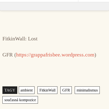
FitkinWall: Lost
GFR (
https://grappafrisbee.wordpress.com
)
Štítky
,
,
,
,