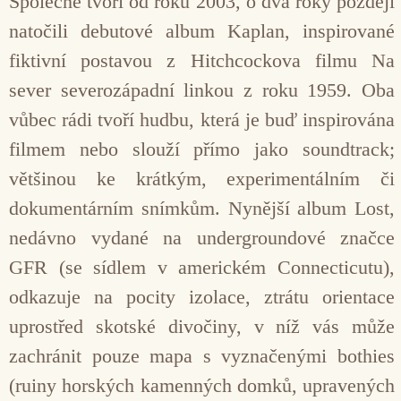
Společně tvoří od roku 2003, o dva roky později
natočili debutové album Kaplan, inspirované
fiktivní postavou z Hitchcockova filmu Na
sever severozápadní linkou z roku 1959. Oba
vůbec rádi tvoří hudbu, která je buď inspirována
filmem nebo slouží přímo jako soundtrack;
většinou ke krátkým, experimentálním či
dokumentárním snímkům. Nynější album Lost,
nedávno vydané na undergroundové značce
GFR (se sídlem v americkém Connecticutu),
odkazuje na pocity izolace, ztrátu orientace
uprostřed skotské divočiny, v níž vás může
zachránit pouze mapa s vyznačenými bothies
(ruiny horských kamenných domků, upravených