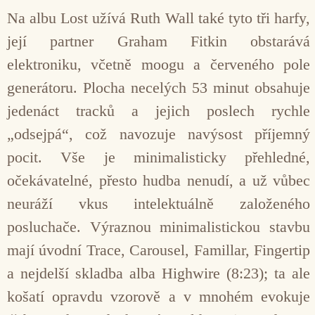
Na albu Lost užívá Ruth Wall také tyto tři harfy,
její partner Graham Fitkin obstarává
elektroniku, včetně moogu a červeného pole
generátoru. Plocha necelých 53 minut obsahuje
jedenáct tracků a jejich poslech rychle
„odsejpá“, což navozuje navýsost příjemný
pocit. Vše je minimalisticky přehledné,
očekávatelné, přesto hudba nenudí, a už vůbec
neuráží vkus intelektuálně založeného
posluchače. Výraznou minimalistickou stavbu
mají úvodní Trace, Carousel, Famillar, Fingertip
a nejdelší skladba alba Highwire (8:23); ta ale
košatí opravdu vzorově a v mnohém evokuje