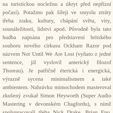
na turistickou nocležnu a úkryt před nepřízní
počasí). Potažmo pak šířeji ve smyslu ztráty
třeba zraku, kultury, chápání světa, víry,
sounáležitosti, lidství apod. Původně byla tato
hudba napsána pro představení britského
souboru nového cirkusu Ockham Razor pod
názvem Not Until We Are Lost (vyňato z jedné
sentence, již vyslovil americký filozof
Thoreau). Je patřičně éterická i energická,
výrazně sycena minimalismem a také
ambientem. Nahrávku mimochodem masteroval
zkušený zvukař Simon Heyworth (Super Audio
Mastering v devonském Chagfordu), s nímž
spolupracovali třeba Nick Drake, Brian Eno,