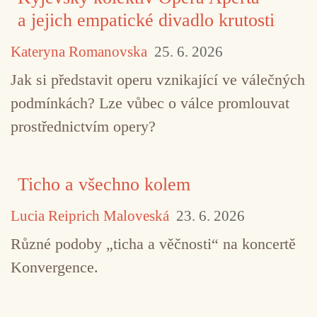
a jejich empatické divadlo krutosti
Kateryna Romanovska
25. 6. 2026
Jak si představit operu vznikající ve válečných
podmínkách? Lze vůbec o válce promlouvat
prostřednictvím opery?
TAGY
ambient
FitkinWall
GFR
minimalis
Ticho a všechno kolem
současná kompozice
Lucia Reiprich Maloveská
23. 6. 2026
Různé podoby „ticha a věčnosti“ na koncertě
Konvergence.