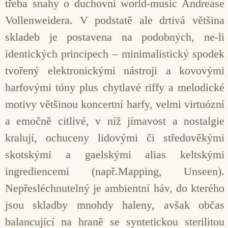
třeba snahy o duchovní world-music Andrease
Vollenweidera. V podstatě ale drtivá většina
skladeb je postavena na podobných, ne-li
identických principech – minimalistický spodek
tvořený elektronickými nástroji a kovovými
harfovými tóny plus chytlavé riffy a melodické
motivy většinou koncertní harfy, velmi virtuózní
a emočně citlivé, v níž jímavost a nostalgie
kralují, ochuceny lidovými či středověkými
skotskými a gaelskými alias keltskými
ingrediencemi (např.Mapping, Unseen).
Nepřesléchnutelný je ambientní háv, do kterého
jsou skladby mnohdy haleny, avšak občas
balancující na hraně se syntetickou sterilitou