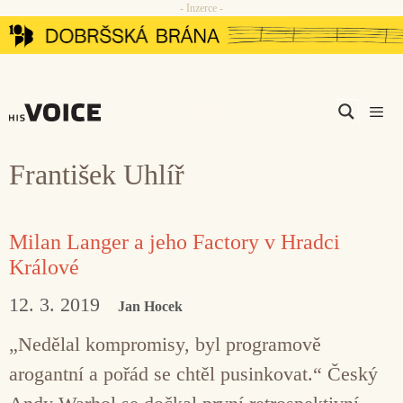
- Inzerce -
Přeskočit
na
obsah
Men
František Uhlíř
Milan Langer a jeho Factory v Hradci
Králové
12. 3. 2019
Jan Hocek
„Nedělal kompromisy, byl programově
arogantní a pořád se chtěl pusinkovat.“ Český