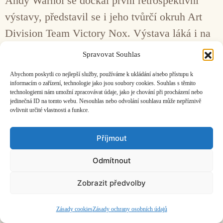
Andy Warhol se dočkal první retrospektivní
výstavy, představil se i jeho tvůrčí okruh Art
Division Team Victory Nox. Výstava láká i na
pestrý doprovodný program.
Spravovat Souhlas
Abychom poskytli co nejlepší služby, používáme k ukládání a/nebo přístupu k
Facebook
Bandcamp
Mail
informacím o zařízení, technologie jako jsou soubory cookies. Souhlas s těmito
technologiemi nám umožní zpracovávat údaje, jako je chování při procházení nebo
jedinečná ID na tomto webu. Nesouhlas nebo odvolání souhlasu může nepříznivě
ovlivnit určité vlastnosti a funkce.
Příjmout
ČASOPIS O JINÉ HUDBĚ | vydává
Hudební informační středisko
|
Odmítnout
založeno 2001 | Kontaktujte nás:
info@hisvoice.cz
©2026 HISvoice – design a admin
Atelier Dokument
Zobrazit předvolby
Zásady cookies
Zásady ochrany osobních údajů