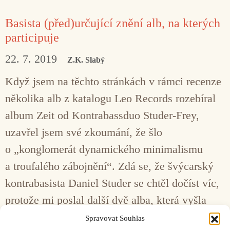
Basista (před)určující znění alb, na kterých
participuje
22. 7. 2019
Z.K. Slabý
Když jsem na těchto stránkách v rámci recenze
několika alb z katalogu Leo Records rozebíral
album Zeit od Kontrabassduo Studer-Frey,
uzavřel jsem své zkoumání, že šlo
o „konglomerát dynamického minimalismu
a troufalého zábojnění“. Zdá se, že švýcarský
kontrabasista Daniel Studer se chtěl dočíst víc,
protože mi poslal další dvě alba, která vyšla
téměř současně na dalších dvou labelech.
Spravovat Souhlas