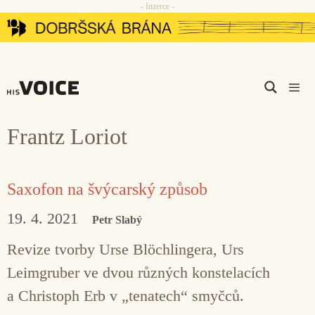
- Inzerce -
Přeskočit
na
obsah
Men
Frantz Loriot
Saxofon na švýcarský způsob
19. 4. 2021
Petr Slabý
Revize tvorby Urse Blöchlingera, Urs
Leimgruber ve dvou různých konstelacích
a Christoph Erb v „tenatech“ smyčců.