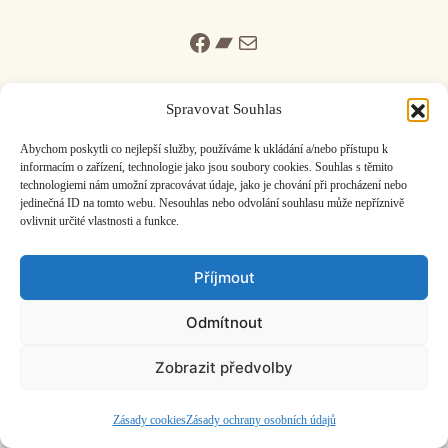
Facebook
Bandcamp
Mail
Spravovat Souhlas
Abychom poskytli co nejlepší služby, používáme k ukládání a/nebo přístupu k
informacím o zařízení, technologie jako jsou soubory cookies. Souhlas s těmito
ČASOPIS O JINÉ HUDBĚ | vydává
Hudební informační středisko
|
technologiemi nám umožní zpracovávat údaje, jako je chování při procházení nebo
založeno 2001 | Kontaktujte nás:
info@hisvoice.cz
jedinečná ID na tomto webu. Nesouhlas nebo odvolání souhlasu může nepříznivě
©2026 HISvoice – design a admin
Atelier Dokument
ovlivnit určité vlastnosti a funkce.
Příjmout
Odmítnout
Zobrazit předvolby
Zásady cookies
Zásady ochrany osobních údajů