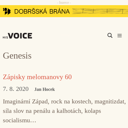
- Inzerce -
Přeskočit
na
obsah
Men
Genesis
Zápisky melomanovy 60
7. 8. 2020
Jan Hocek
Imaginární Západ, rock na kostech, magnitizdat,
síla slov na penálu a kalhotách, kolaps
socialismu…