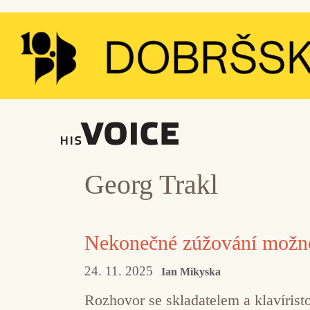
Přeskočit
na
obsah
Georg Trakl
Nekonečné zúžování možno
24. 11. 2025
Ian Mikyska
Rozhovor se skladatelem a klavíri