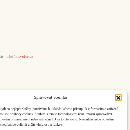
ás:
info@hisvoice.cz
Spravovat Souhlas
li co nejlepší služby, používáme k ukládání a/nebo přístupu k informacím o zařízení,
ako jsou soubory cookies. Souhlas s těmito technologiemi nám umožní zpracovávat
e chování při procházení nebo jedinečná ID na tomto webu. Nesouhlas nebo odvolání
nepříznivě ovlivnit určité vlastnosti a funkce.