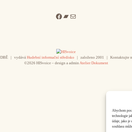
Facebook
Bandcamp
Mail
UDBĚ | vydává
Hudební informační středisko
| založeno 2001 | Kontaktujte n
©2026 HISvoice – design a admin
Atelier Dokument
Abychom poskyt
technologie j
údaje, jako j
souhlasu může 