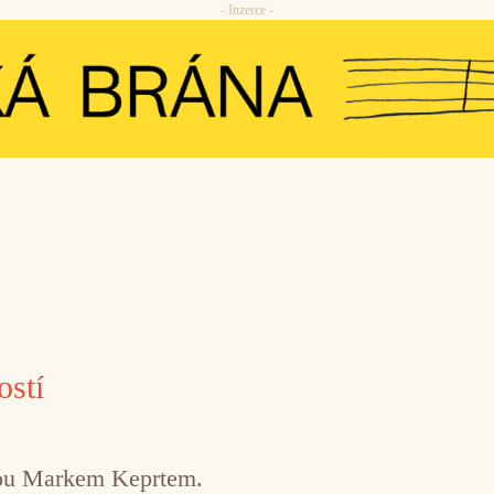
- Inzerce -
stí
stou Markem Keprtem.