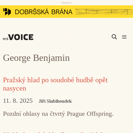
- Inzerce -
Přeskočit
na
obsah
Men
George Benjamin
Pražský hlad po soudobé hudbě opět
nasycen
11. 8. 2025
Jiří Slabihoudek
Pozdní ohlasy na čtvrtý Prague Offspring.