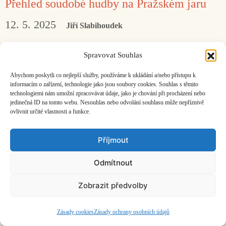
Přehled soudobé hudby na Pražském jaru
12. 5. 2025
Jiří Slabihoudek
Jarní sklizeň premiér v rámci festivalu
Spravovat Souhlas
oslavujícího osmdesát let existence.
Abychom poskytli co nejlepší služby, používáme k ukládání a/nebo přístupu k
informacím o zařízení, technologie jako jsou soubory cookies. Souhlas s těmito
technologiemi nám umožní zpracovávat údaje, jako je chování při procházení nebo
Facebook
Bandcamp
Mail
jedinečná ID na tomto webu. Nesouhlas nebo odvolání souhlasu může nepříznivě
ovlivnit určité vlastnosti a funkce.
Příjmout
Odmítnout
ČASOPIS O JINÉ HUDBĚ | vydává
Hudební informační středisko
|
založeno 2001 | Kontaktujte nás:
info@hisvoice.cz
Zobrazit předvolby
©2026 HISvoice – design a admin
Atelier Dokument
Zásady cookies
Zásady ochrany osobních údajů