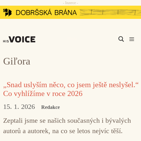
- Inzerce -
Přeskočit
na
obsah
Men
Giľora
„Snad uslyším něco, co jsem ještě neslyšel.“
Co vyhlížíme v roce 2026
15. 1. 2026
Redakce
Zeptali jsme se našich současných i bývalých
autorů a autorek, na co se letos nejvíc těší.