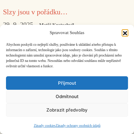
Slzy jsou v pořádku…
29. 9. 2025
Matěj Kratochvíl
Spravovat Souhlas
S Ondřejem Skovajsou o romských písních
Abychom poskytli co nejlepší služby, používáme k ukládání a/nebo přístupu k
a projektu Giľora.
informacím o zařízení, technologie jako jsou soubory cookies. Souhlas s těmito
technologiemi nám umožní zpracovávat údaje, jako je chování při procházení nebo
jedinečná ID na tomto webu. Nesouhlas nebo odvolání souhlasu může nepříznivě
ovlivnit určité vlastnosti a funkce.
Facebook
Bandcamp
Mail
Příjmout
Odmítnout
Zobrazit předvolby
ČASOPIS O JINÉ HUDBĚ | vydává
Hudební informační středisko
|
založeno 2001 | Kontaktujte nás:
info@hisvoice.cz
©2026 HISvoice – design a admin
Atelier Dokument
Zásady cookies
Zásady ochrany osobních údajů