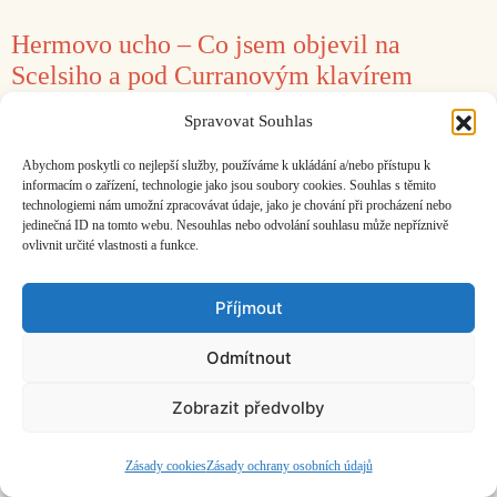
Hermovo ucho – Co jsem objevil na
Scelsiho a pod Curranovým klavírem
20. 11. 2018
Spravovat Souhlas
Jozef Cseres
Římské zastavení 1
Abychom poskytli co nejlepší služby, používáme k ukládání a/nebo přístupu k
informacím o zařízení, technologie jako jsou soubory cookies. Souhlas s těmito
technologiemi nám umožní zpracovávat údaje, jako je chování při procházení nebo
jedinečná ID na tomto webu. Nesouhlas nebo odvolání souhlasu může nepříznivě
Facebook
Bandcamp
Mail
ovlivnit určité vlastnosti a funkce.
Příjmout
Odmítnout
ČASOPIS O JINÉ HUDBĚ | vydává
Hudební informační středisko
|
Zobrazit předvolby
založeno 2001 | Kontaktujte nás:
info@hisvoice.cz
©2026 HISvoice – design a admin
Atelier Dokument
Zásady cookies
Zásady ochrany osobních údajů