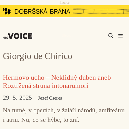
- Inzerce -
Přeskočit
na
obsah
Men
Giorgio de Chirico
Hermovo ucho – Neklidný duben aneb
Roztržená struna intonarumori
29. 5. 2025
Jozef Cseres
Na turné, v operách, v žaláři národů, amfiteátru
i atriu. Nu, co se hýbe, to zní.