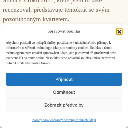
Silence z roku 2021, které jsem tu také
recenzoval, představuje tentokrát se svým
pozoruhodným kvartetem.
Spravovat Souhlas
Facebook
Bandcamp
Mail
Abychom poskytli co nejlepší služby, používáme k ukládání a/nebo přístupu k
informacím o zařízení, technologie jako jsou soubory cookies. Souhlas s těmito
technologiemi nám umožní zpracovávat údaje, jako je chování při procházení nebo
jedinečná ID na tomto webu. Nesouhlas nebo odvolání souhlasu může nepříznivě
ovlivnit určité vlastnosti a funkce.
ČASOPIS O JINÉ HUDBĚ | vydává
Hudební informační středisko
|
Příjmout
založeno 2001 | Kontaktujte nás:
info@hisvoice.cz
©2026 HISvoice – design a admin
Atelier Dokument
Odmítnout
Zobrazit předvolby
Zásady cookies
Zásady ochrany osobních údajů