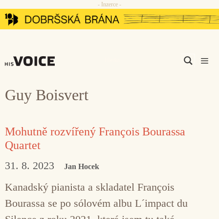
- Inzerce -
Přeskočit
na
obsah
Men
Guy Boisvert
Mohutně rozvířený François Bourassa
Quartet
31. 8. 2023
Jan Hocek
Kanadský pianista a skladatel François
Bourassa se po sólovém albu L´impact du