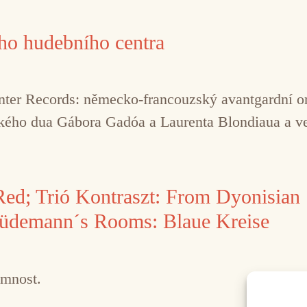
ho hudebního centra
ter Records: německo-francouzský avantgardní o
ého dua Gábora Gadóa a Laurenta Blondiaua a v
ed; Trió Kontraszt: From Dyonisian 
 Lüdemann´s Rooms: Blaue Kreise
emnost.