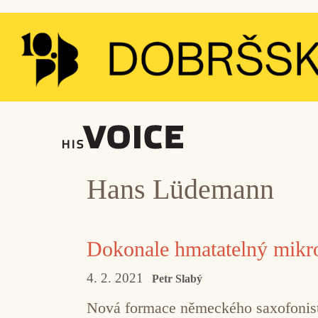
Přeskočit
na
obsah
Hans Lüdemann
Dokonale hmatatelný mik
4. 2. 2021
Petr Slabý
Nová formace německého saxofonisty