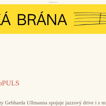
- Inzerce -
roPULS
 Gebharda Ullmanna spojuje jazzový drive i s m