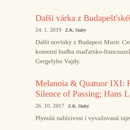
Další várka z Budapešťské
24. 1. 2019
Z.K. Slabý
Další novinky z Budapest Music Cen
komorní hudba maďarsko-francouzsk
Gergelyho Vajdy.
Melanoia & Quatuor IXI: R
Silence of Passing; Hans
26. 10. 2017
Z.K. Slabý
Plynulá nabízivost i vyvažovaná taj