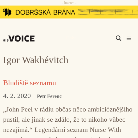
- Inzerce -
Přeskočit
na
obsah
Men
Igor Wakhévitch
Bludiště seznamu
4. 2. 2020
Petr Ferenc
„John Peel v rádiu občas něco ambicióznějšího
pustil, ale jinak se zdálo, že to nikoho vůbec
nezajímá.“ Legendární seznam Nurse With