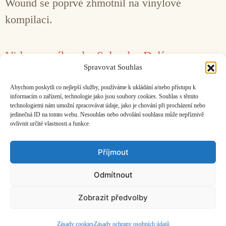
Wound se poprvé zhmotnil na vinylové
kompilaci.
Videa na víkend – Salvador Dalí
Spravovat Souhlas
12. 5. 2018
Matěj Kratochvíl
Abychom poskytli co nejlepší služby, používáme k ukládání a/nebo přístupu k
K narozeninám velkého surrealisty.
informacím o zařízení, technologie jako jsou soubory cookies. Souhlas s těmito
technologiemi nám umožní zpracovávat údaje, jako je chování při procházení nebo
jedinečná ID na tomto webu. Nesouhlas nebo odvolání souhlasu může nepříznivě
ovlivnit určité vlastnosti a funkce.
Facebook
Bandcamp
Mail
Příjmout
Odmítnout
Zobrazit předvolby
ČASOPIS O JINÉ HUDBĚ | vydává
Hudební informační středisko
|
založeno 2001 | Kontaktujte nás:
info@hisvoice.cz
©2026 HISvoice – design a admin
Atelier Dokument
Zásady cookies
Zásady ochrany osobních údajů