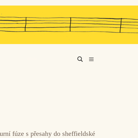
Menu
rní fúze s přesahy do sheffieldské