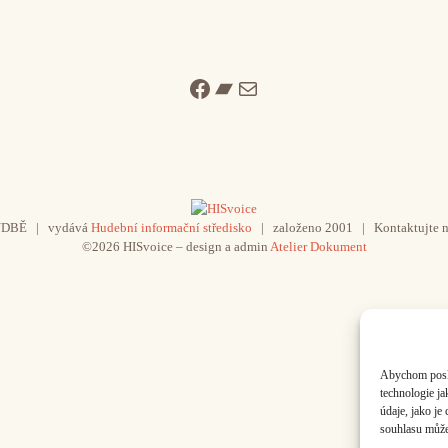
Facebook
Bandcamp
Mail
UDBĚ | vydává
Hudební informační středisko
| založeno 2001 | Kontaktujte n
©2026 HISvoice – design a admin
Atelier Dokument
Abychom poskyt
technologie j
údaje, jako j
souhlasu může 