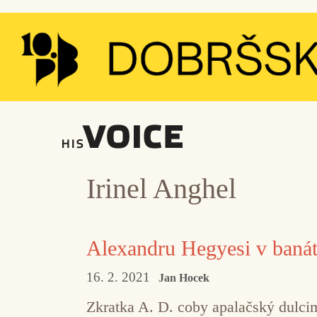
Přeskočit
na
obsah
Irinel Anghel
Alexandru Hegyesi v banát
16. 2. 2021
Jan Hocek
Zkratka A. D. coby apalačský dulcim