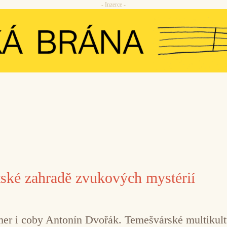
- Inzerce -
ské zahradě zvukových mystérií
er i coby Antonín Dvořák. Temešvárské multikultu