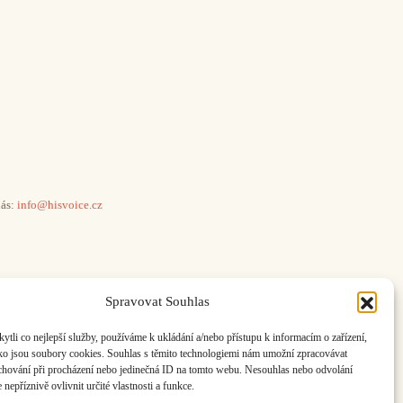
ás:
info@hisvoice.cz
Spravovat Souhlas
li co nejlepší služby, používáme k ukládání a/nebo přístupu k informacím o zařízení,
ako jsou soubory cookies. Souhlas s těmito technologiemi nám umožní zpracovávat
e chování při procházení nebo jedinečná ID na tomto webu. Nesouhlas nebo odvolání
nepříznivě ovlivnit určité vlastnosti a funkce.