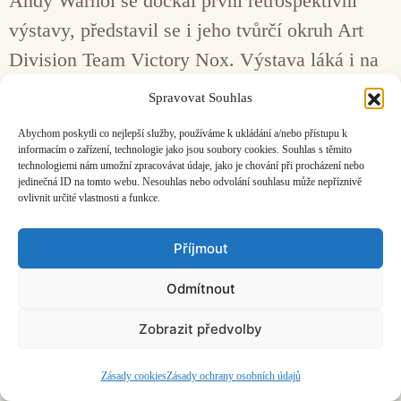
Andy Warhol se dočkal první retrospektivní
výstavy, představil se i jeho tvůrčí okruh Art
Division Team Victory Nox. Výstava láká i na
pestrý doprovodný program.
Spravovat Souhlas
Abychom poskytli co nejlepší služby, používáme k ukládání a/nebo přístupu k
Facebook
Bandcamp
Mail
informacím o zařízení, technologie jako jsou soubory cookies. Souhlas s těmito
technologiemi nám umožní zpracovávat údaje, jako je chování při procházení nebo
jedinečná ID na tomto webu. Nesouhlas nebo odvolání souhlasu může nepříznivě
ovlivnit určité vlastnosti a funkce.
Příjmout
ČASOPIS O JINÉ HUDBĚ | vydává
Hudební informační středisko
|
Odmítnout
založeno 2001 | Kontaktujte nás:
info@hisvoice.cz
©2026 HISvoice – design a admin
Atelier Dokument
Zobrazit předvolby
Zásady cookies
Zásady ochrany osobních údajů