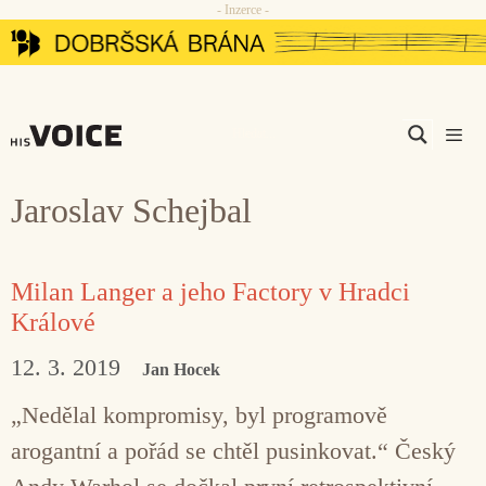
- Inzerce -
Přeskočit
na
obsah
Men
Jaroslav Schejbal
Milan Langer a jeho Factory v Hradci
Králové
12. 3. 2019
Jan Hocek
„Nedělal kompromisy, byl programově
arogantní a pořád se chtěl pusinkovat.“ Český