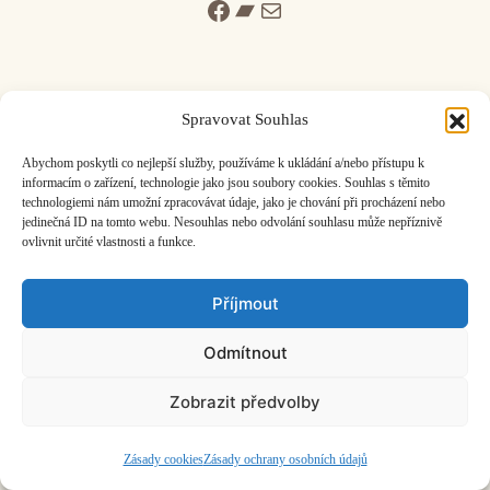
Facebook
Bandcamp
Mail
Spravovat Souhlas
ČASOPIS O JINÉ HUDBĚ | vydává
Hudební informační středisko
|
Abychom poskytli co nejlepší služby, používáme k ukládání a/nebo přístupu k
založeno 2001 | Kontaktujte nás:
info@hisvoice.cz
informacím o zařízení, technologie jako jsou soubory cookies. Souhlas s těmito
technologiemi nám umožní zpracovávat údaje, jako je chování při procházení nebo
©2026 HISvoice – design a admin
Atelier Dokument
jedinečná ID na tomto webu. Nesouhlas nebo odvolání souhlasu může nepříznivě
ovlivnit určité vlastnosti a funkce.
Příjmout
Odmítnout
Zobrazit předvolby
Zásady cookies
Zásady ochrany osobních údajů