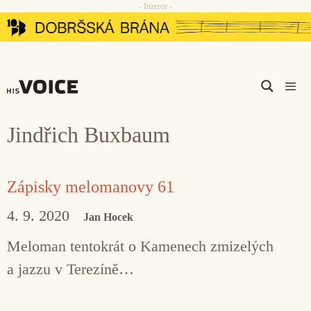
- Inzerce -
Přeskočit
na
obsah
Men
Jindřich Buxbaum
Zápisky melomanovy 61
4. 9. 2020
Jan Hocek
Meloman tentokrát o Kamenech zmizelých
a jazzu v Terezíně…