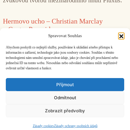
zvukovou tvorbu mezinárodního hnutí Fluxus.
Hermovo ucho – Christian Marclay
v Centre Pompidou
Spravovat Souhlas
28. 3. 2023
Jozef Cseres
Abychom poskytli co nejlepší služby, používáme k ukládání a/nebo přístupu k
Někdy stačí gramodesku pouze vidět.
informacím o zařízení, technologie jako jsou soubory cookies. Souhlas s těmito
technologiemi nám umožní zpracovávat údaje, jako je chování při procházení nebo
jedinečná ID na tomto webu. Nesouhlas nebo odvolání souhlasu může nepříznivě
ovlivnit určité vlastnosti a funkce.
Facebook
Bandcamp
Mail
Příjmout
Odmítnout
Zobrazit předvolby
ČASOPIS O JINÉ HUDBĚ | vydává
Hudební informační středisko
|
založeno 2001 | Kontaktujte nás:
info@hisvoice.cz
©2026 HISvoice – design a admin
Atelier Dokument
Zásady cookies
Zásady ochrany osobních údajů