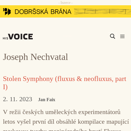
- Inzerce -
Přeskočit
na
obsah
Men
Joseph Nechvatal
Stolen Symphony (fluxus & neofluxus, part
I)
2. 11. 2023
Jan Faix
V režii českých uměleckých experimentátorů
letos vyšel první díl obsáhlé kompilace mapující